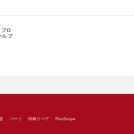
 フロ
ル プ
器
パーツ
特殊リペア
PicoScope