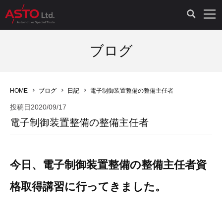
LAUNCH製品（65）
車両診断ツール（91）
自動車工具（481）
測定機器（38）
パーツ（1047）
特殊リペア（161）
PicoScope（25）
ブログ
診断機（16）
診断テスター（10）
HCB TOOLS（45）
オシロスコープ（2）
ドイツ車（427）
現品修理（77）
オシロスコープ（10）
HOME
ブログ
日記
電子制御装置整備の整備主任者
キープログラマー（4）
キープログラマー（20）
AST TOOLS（51）
オシロ関連商品（9）
イタリア/フランス車（145）
リビルト品（58）
アクセサリー（13）
投稿日
2020/09/17
電子制御装置整備の整備主任者
EV 専用 整備機器（11）
内視カメラ（6）
Hubitools（17）
シミュレータ（19）
イギリス車（26）
クローン作製（20）
その他（2）
ADAS（7）
スモークテスター（4）
LASER（39）
アメリカ車（60）
コントロールユニット初期化（3）
今日、電子制御装置整備の整備主任者資
オプション品（17）
安定化電源ユニット（8）
ドイツ車（211）
スウェーデン車（45）
イモビライザーOFF（1）
その他（8）
格取得講習に行ってきました。
TPMS（4）
バッテリーテスター（4）
イタリア/フランス車（27）
日本車（40）
その他（6）