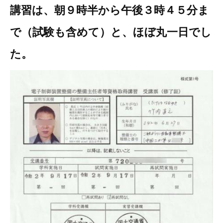
講習は、朝９時半から午後３時４５分ま
その他（9）
古い車両用診断テスター（10）
イギリス車（23）
ロシア（8）
で（試験も含めて）と、ほぼ丸一日でし
バイク用診断テスター（7）
アメリカ車（15）
ブレーキキャリパーリペアキット（368）
た。
その他（20）
スウェーデン車（20）
OTOFIX Powered by AUTEL（4）
日本車（7）
ステアリングロックエミュレータ（28）
汎用（89）
バッテリーチャージャー（4）
キー関連（19）
ディーゼルインジェクター&グロープラグ ツール（7）
ライト関連（6）
ホイールロック取り外しツール（6）
その他（12）