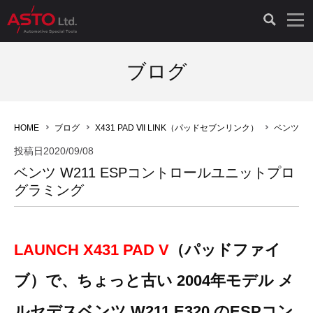
LAUNCH製品（65）
車両診断ツール（91）
自動車工具（481）
測定機器（38）
パーツ（1047）
特殊リペア（161）
PicoScope（25）
ブログ
診断機（16）
診断テスター（10）
HCB TOOLS（45）
オシロスコープ（2）
ドイツ車（427）
現品修理（77）
オシロスコープ（10）
HOME
ブログ
X431 PAD Ⅶ LINK（パッドセブンリンク）
ベンツ W
キープログラマー（4）
キープログラマー（20）
AST TOOLS（51）
オシロ関連商品（9）
イタリア/フランス車（145）
リビルト品（58）
アクセサリー（13）
投稿日
2020/09/08
ベンツ W211 ESPコントロールユニットプロ
EV 専用 整備機器（11）
内視カメラ（6）
Hubitools（17）
シミュレータ（19）
イギリス車（26）
クローン作製（20）
その他（2）
グラミング
ADAS（7）
スモークテスター（4）
LASER（39）
アメリカ車（60）
コントロールユニット初期化（3）
LAUNCH X431 PAD V
（パッドファイ
オプション品（17）
安定化電源ユニット（8）
ドイツ車（211）
スウェーデン車（45）
イモビライザーOFF（1）
その他（8）
ブ）で、ちょっと古い 2004年モデル メ
TPMS（4）
バッテリーテスター（4）
イタリア/フランス車（27）
日本車（40）
その他（6）
ルセデスベンツ W211 E320 のESPコン