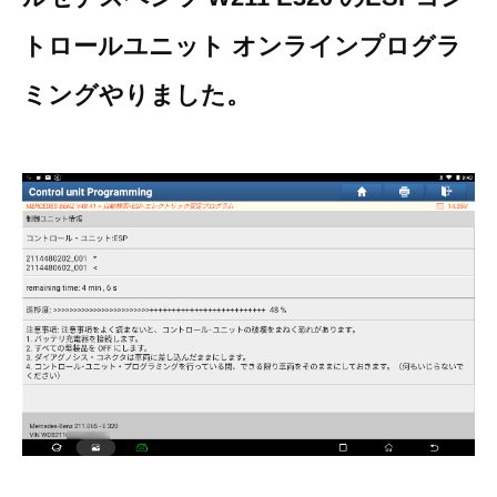
その他（9）
古い車両用診断テスター（10）
イギリス車（23）
ロシア（8）
トロールユニット オンラインプログラ
バイク用診断テスター（7）
アメリカ車（15）
ブレーキキャリパーリペアキット（368）
ミングやりました。
その他（20）
スウェーデン車（20）
OTOFIX Powered by AUTEL（4）
日本車（7）
ステアリングロックエミュレータ（28）
汎用（89）
バッテリーチャージャー（4）
キー関連（19）
ディーゼルインジェクター&グロープラグ ツール（7）
ライト関連（6）
ホイールロック取り外しツール（6）
その他（12）