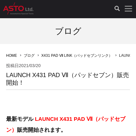
LAUNCH製品（65）
車両診断ツール（91）
自動車工具（481）
測定機器（38）
パーツ（1047）
特殊リペア（161）
PicoScope（25）
ブログ
診断機（16）
診断テスター（10）
HCB TOOLS（45）
オシロスコープ（2）
ドイツ車（427）
現品修理（77）
オシロスコープ（10）
HOME
ブログ
X431 PAD Ⅶ LINK（パッドセブンリンク）
LAUNC
キープログラマー（4）
キープログラマー（20）
AST TOOLS（51）
オシロ関連商品（9）
イタリア/フランス車（145）
リビルト品（58）
アクセサリー（13）
投稿日
2021/03/20
LAUNCH X431 PAD Ⅶ（パッドセブン）販売
EV 専用 整備機器（11）
内視カメラ（6）
Hubitools（17）
シミュレータ（19）
イギリス車（26）
クローン作製（20）
その他（2）
開始！
ADAS（7）
スモークテスター（4）
LASER（39）
アメリカ車（60）
コントロールユニット初期化（3）
オプション品（17）
安定化電源ユニット（8）
ドイツ車（211）
スウェーデン車（45）
イモビライザーOFF（1）
その他（8）
最新モデル
LAUNCH X431 PAD Ⅶ（パッドセブ
TPMS（4）
バッテリーテスター（4）
イタリア/フランス車（27）
日本車（40）
その他（6）
ン）
販売開始されます。