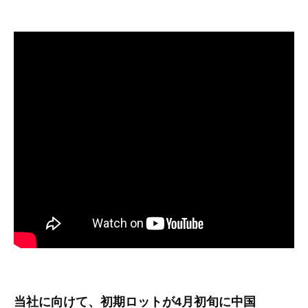
その他（9）
古い車両用診断テスター（10）
イギリス車（23）
ロシア（8）
バイク用診断テスター（7）
アメリカ車（15）
ブレーキキャリパーリペアキット（368）
その他（20）
スウェーデン車（20）
OTOFIX Powered by AUTEL（4）
日本車（7）
ステアリングロックエミュレータ（28）
汎用（89）
バッテリーチャージャー（4）
キー関連（19）
ディーゼルインジェクター&グロープラグ ツール（7）
ライト関連（6）
ホイールロック取り外しツール（6）
その他（12）
当社に向けて、初期ロットが4月初旬に中国