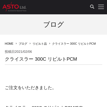
LAUNCH製品（65）
車両診断ツール（91）
自動車工具（481）
測定機器（38）
パーツ（1047）
特殊リペア（161）
PicoScope（25）
ブログ
診断機（16）
診断テスター（10）
HCB TOOLS（45）
オシロスコープ（2）
ドイツ車（427）
現品修理（77）
オシロスコープ（10）
HOME
ブログ
リビルト品
クライスラー 300C リビルトPCM
キープログラマー（4）
キープログラマー（20）
AST TOOLS（51）
オシロ関連商品（9）
イタリア/フランス車（145）
リビルト品（58）
アクセサリー（13）
投稿日
2021/02/06
クライスラー 300C リビルトPCM
EV 専用 整備機器（11）
内視カメラ（6）
Hubitools（17）
シミュレータ（19）
イギリス車（26）
クローン作製（20）
その他（2）
ADAS（7）
スモークテスター（4）
LASER（39）
アメリカ車（60）
コントロールユニット初期化（3）
オプション品（17）
安定化電源ユニット（8）
ドイツ車（211）
スウェーデン車（45）
イモビライザーOFF（1）
その他（8）
ご注文をいただきました。
TPMS（4）
バッテリーテスター（4）
イタリア/フランス車（27）
日本車（40）
その他（6）