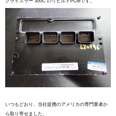
クライスラー 300C のリビルトPCMです。
その他（9）
古い車両用診断テスター（10）
イギリス車（23）
ロシア（8）
バイク用診断テスター（7）
アメリカ車（15）
ブレーキキャリパーリペアキット（368）
その他（20）
スウェーデン車（20）
OTOFIX Powered by AUTEL（4）
日本車（7）
ステアリングロックエミュレータ（28）
汎用（89）
バッテリーチャージャー（4）
キー関連（19）
ディーゼルインジェクター&グロープラグ ツール（7）
ライト関連（6）
ホイールロック取り外しツール（6）
いつもどおり、当社提携のアメリカの専門業者か
その他（12）
ら取り寄せました。