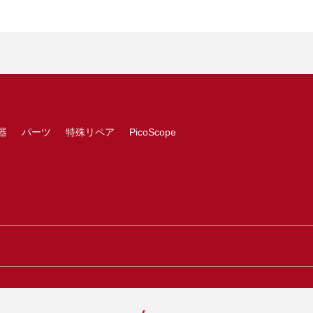
器
パーツ
特殊リペア
PicoScope