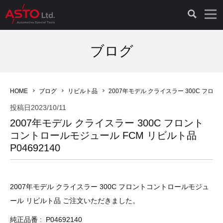
LAUNCH製品（65）
車両診断ツール（91）
自動車工具（481）
測定機器（38）
パーツ（1047）
特殊リペア（161）
PicoScope（25）
ブログ
診断機（16）
診断テスター（10）
HCB TOOLS（45）
オシロスコープ（2）
ドイツ車（427）
現品修理（77）
オシロスコープ（10）
HOME
ブログ
リビルト品
2007年モデル クライスラー 300C フロン
キープログラマー（4）
キープログラマー（20）
AST TOOLS（51）
オシロ関連商品（9）
イタリア/フランス車（145）
リビルト品（58）
アクセサリー（13）
投稿日
2023/10/11
2007年モデル クライスラー 300C フロント
EV 専用 整備機器（11）
内視カメラ（6）
Hubitools（17）
シミュレータ（19）
イギリス車（26）
クローン作製（20）
その他（2）
コントロールモジュール FCM リビルト品
P04692140
ADAS（7）
スモークテスター（4）
LASER（39）
アメリカ車（60）
コントロールユニット初期化（3）
オプション品（17）
安定化電源ユニット（8）
ドイツ車（211）
スウェーデン車（45）
イモビライザーOFF（1）
その他（8）
2007年モデル クライスラー 300C フロントコントロールモジュ
ール リビルト品 ご注文いただきました。
TPMS（4）
バッテリーテスター（4）
イタリア/フランス車（27）
日本車（40）
その他（6）
純正品番 : P04692140