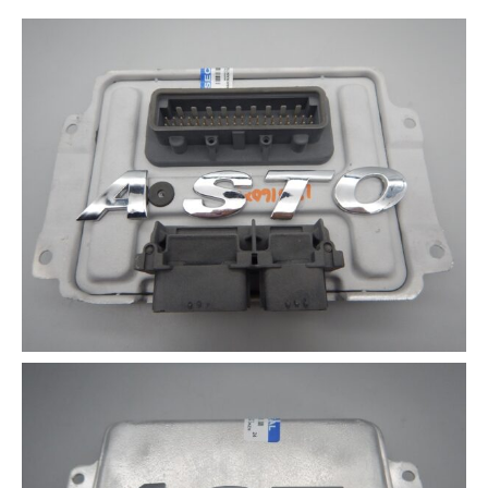
その他（9）
古い車両用診断テスター（10）
イギリス車（23）
ロシア（8）
バイク用診断テスター（7）
アメリカ車（15）
ブレーキキャリパーリペアキット（368）
その他（20）
スウェーデン車（20）
OTOFIX Powered by AUTEL（4）
日本車（7）
ステアリングロックエミュレータ（28）
汎用（89）
バッテリーチャージャー（4）
キー関連（19）
ディーゼルインジェクター&グロープラグ ツール（7）
ライト関連（6）
ホイールロック取り外しツール（6）
その他（12）