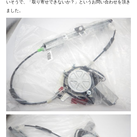
いそうで、「取り寄せできないか？」というお問い合わせを頂き
その他（9）
古い車両用診断テスター（10）
イギリス車（23）
ロシア（8）
ました。
バイク用診断テスター（7）
アメリカ車（15）
ブレーキキャリパーリペアキット（368）
その他（20）
スウェーデン車（20）
OTOFIX Powered by AUTEL（4）
日本車（7）
ステアリングロックエミュレータ（28）
汎用（89）
バッテリーチャージャー（4）
キー関連（19）
ディーゼルインジェクター&グロープラグ ツール（7）
ライト関連（6）
ホイールロック取り外しツール（6）
その他（12）