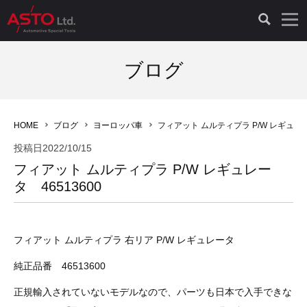
LAUNCH製品（65）
車両診断ツール（91）
自動車工具（481）
測定機器（38）
パーツ（1047）
特殊リペア（161）
PicoScope（25）
ブログ
診断機（16）
診断テスター（10）
HCB TOOLS（45）
オシロスコープ（2）
ドイツ車（427）
現品修理（77）
オシロスコープ（10）
HOME
ブログ
ヨーロッパ車
フィアット ムルティプラ P/W レギュレータ
キープログラマー（4）
キープログラマー（20）
AST TOOLS（51）
オシロ関連商品（9）
イタリア/フランス車（145）
リビルト品（58）
アクセサリー（13）
投稿日
2022/10/15
フィアット ムルティプラ P/W レギュレー
EV 専用 整備機器（11）
内視カメラ（6）
Hubitools（17）
シミュレータ（19）
イギリス車（26）
クローン作製（20）
その他（2）
タ 46513600
ADAS（7）
スモークテスター（4）
LASER（39）
アメリカ車（60）
コントロールユニット初期化（3）
フィアット ムルティプラ 右リア P/W レギュレータ
オプション品（17）
安定化電源ユニット（8）
ドイツ車（211）
スウェーデン車（45）
イモビライザーOFF（1）
その他（8）
純正品番 46513600
TPMS（4）
バッテリーテスター（4）
イタリア/フランス車（27）
日本車（40）
その他（6）
正規輸入されていないモデルなので、パーツも日本で入手できな