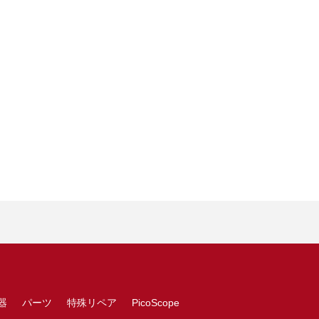
器
パーツ
特殊リペア
PicoScope