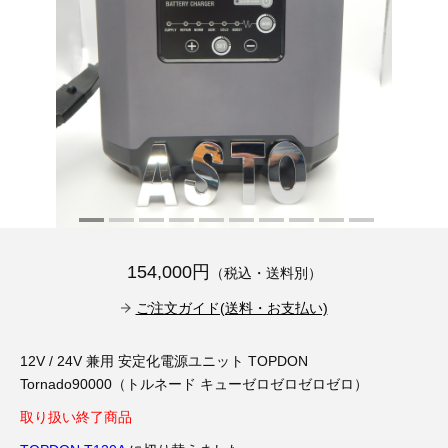
その他（9）
古い車両用診断テスター（10）
イギリス車（23）
ロシア（8）
バイク用診断テスター（7）
アメリカ車（15）
ブレーキキャリパーリペアキット（369）
その他（20）
スウェーデン車（20）
OTOFIX Powered by AUTEL（4）
日本車（7）
ステアリングロックエミュレータ（28）
汎用（89）
154,000円
（税込・送料別）
バッテリーチャージャー（4）
キー関連（19）
ご注文ガイド(送料・お支払い)
ディーゼルインジェクター&グロープラグ ツール（7）
ライト関連（6）
12V / 24V 兼用 安定化電源ユニット TOPDON
Tornado90000（トルネード キューゼロゼロゼロゼロ）
ホイールロック取り外しツール（6）
その他（12）
取り扱い終了商品