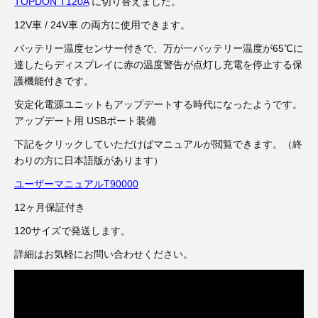
3D プリンターペン（8）
TOPDON T120A
に切り替えました。
12V車 / 24V車 の両方に使用できます。
バッテリー温度センサー付きで、万が一バッテリー温度が65℃に
達したらディスプレイに赤の温度警告が点灯し充電を停止する保
護機能付きです。
安定化電源ユニットもアップデートする時代になったようです。
アップデート用 USBポート装備
下記をクリックしていただけばマニュアルが閲覧できます。（終
わりの方に日本語版があります）
ユーザーマニュアルT90000
12ヶ月保証付き
120サイズで発送します。
詳細はお気軽にお問い合わせください。