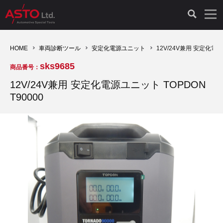
LAUNCH製品（65）
車両診断ツール（91）
自動車工具（481）
測定機器（38）
パーツ（1049）
特殊リペア（161）
PicoScope（25）
HOME
車両診断ツール
安定化電源ユニット
12V/24V兼用 安定化電源
sks9685
商品番号：
診断機（16）
診断テスター（10）
HCB TOOLS（45）
オシロスコープ（2）
ドイツ車（428）
現品修理（77）
オシロスコープ（10）
12V/24V兼用 安定化電源ユニット TOPDON
T90000
キープログラマー（4）
キープログラマー（20）
AST TOOLS（51）
オシロ関連商品（9）
イタリア/フランス車（145）
リビルト品（58）
アクセサリー（13）
EV 専用 整備機器（11）
内視カメラ（6）
Hubitools（17）
シミュレータ（19）
イギリス車（26）
クローン作製（20）
その他（2）
ADAS（7）
スモークテスター（4）
LASER（39）
アメリカ車（60）
コントロールユニット初期化（3）
オプション品（17）
安定化電源ユニット（8）
ドイツ車（211）
スウェーデン車（45）
イモビライザーOFF（1）
その他（8）
TPMS（4）
バッテリーテスター（4）
イタリア/フランス車（27）
日本車（40）
その他（6）