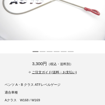
その他（9）
古い車両用診断テスター（10）
イギリス車（23）
ロシア（8）
バイク用診断テスター（7）
アメリカ車（15）
ブレーキキャリパーリペアキット（368）
その他（20）
スウェーデン車（20）
OTOFIX Powered by AUTEL（4）
日本車（7）
ステアリングロックエミュレータ（28）
汎用（89）
3,300円
（税込・送料別）
バッテリーチャージャー（4）
キー関連（19）
ご注文ガイド(送料・お支払い)
ディーゼルインジェクター&グロープラグ ツール（7）
ライト関連（6）
ベンツ A・B クラス ATFレベルゲージ
適合車種
ホイールロック取り外しツール（6）
その他（12）
Aクラス W168 / W169