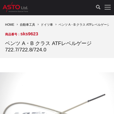
LAUNCH製品（65）
車両診断ツール（91）
自動車工具（481）
測定機器（38）
パーツ（1047）
特殊リペア（161）
PicoScope（25）
HOME
自動車工具
ドイツ車
ベンツ A・B クラス ATFレベルゲージ 722.7
sks9623
商品番号：
診断機（16）
診断テスター（10）
HCB TOOLS（45）
オシロスコープ（2）
ドイツ車（427）
現品修理（77）
オシロスコープ（10）
ベンツ A・B クラス ATFレベルゲージ
722.7/722.8/724.0
キープログラマー（4）
キープログラマー（20）
AST TOOLS（51）
オシロ関連商品（9）
イタリア/フランス車（145）
リビルト品（58）
アクセサリー（13）
EV 専用 整備機器（11）
内視カメラ（6）
Hubitools（17）
シミュレータ（19）
イギリス車（26）
クローン作製（20）
その他（2）
ADAS（7）
スモークテスター（4）
LASER（39）
アメリカ車（60）
コントロールユニット初期化（3）
オプション品（17）
安定化電源ユニット（8）
ドイツ車（211）
スウェーデン車（45）
イモビライザーOFF（1）
その他（8）
TPMS（4）
バッテリーテスター（4）
イタリア/フランス車（27）
日本車（40）
その他（6）