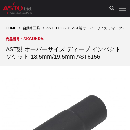
LAUNCH製品（65）
車両診断ツール（91）
自動車工具（481）
測定機器（38）
パーツ（1047）
特殊リペア（161）
PicoScope（25）
HOME
自動車工具
AST TOOLS
AST製 オーバーサイズ ディープ インパクト
sks9605
商品番号：
診断機（16）
診断テスター（10）
HCB TOOLS（45）
オシロスコープ（2）
ドイツ車（427）
現品修理（77）
オシロスコープ（10）
AST製 オーバーサイズ ディープ インパクト
ソケット 18.5mm/19.5mm AST6156
キープログラマー（4）
キープログラマー（20）
AST TOOLS（51）
オシロ関連商品（9）
イタリア/フランス車（145）
リビルト品（58）
アクセサリー（13）
EV 専用 整備機器（11）
内視カメラ（6）
Hubitools（17）
シミュレータ（19）
イギリス車（26）
クローン作製（20）
その他（2）
ADAS（7）
スモークテスター（4）
LASER（39）
アメリカ車（60）
コントロールユニット初期化（3）
オプション品（17）
安定化電源ユニット（8）
ドイツ車（211）
スウェーデン車（45）
イモビライザーOFF（1）
その他（8）
TPMS（4）
バッテリーテスター（4）
イタリア/フランス車（27）
日本車（40）
その他（6）