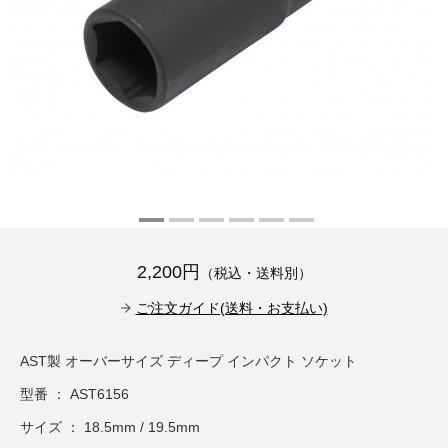
その他（9）
古い車両用診断テスター（10）
イギリス車（23）
ロシア（8）
バイク用診断テスター（7）
アメリカ車（15）
ブレーキキャリパーリペアキット（368）
その他（20）
スウェーデン車（20）
OTOFIX Powered by AUTEL（4）
日本車（7）
ステアリングロックエミュレータ（28）
汎用（89）
2,200円
（税込・送料別）
バッテリーチャージャー（4）
キー関連（19）
ご注文ガイド(送料・お支払い)
ディーゼルインジェクター&グロープラグ ツール（7）
ライト関連（6）
AST製 オーバーサイズ ディープ インパクト ソケット
型番 ： AST6156
ホイールロック取り外しツール（6）
その他（12）
サイズ ： 18.5mm / 19.5mm