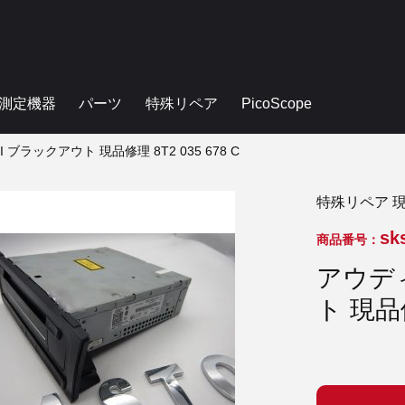
測定機器
パーツ
特殊リペア
PicoScope
 ブラックアウト 現品修理 8T2 035 678 C
特殊リペア 
sk
商品番号：
アウディ
ト 現品修