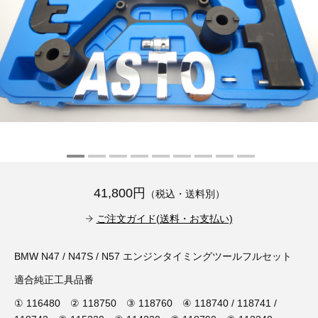
その他（9）
古い車両用診断テスター（10）
イギリス車（23）
ロシア（8）
バイク用診断テスター（7）
アメリカ車（15）
ブレーキキャリパーリペアキット（369）
その他（20）
スウェーデン車（20）
OTOFIX Powered by AUTEL（4）
日本車（7）
ステアリングロックエミュレータ（28）
汎用（89）
41,800円
（税込・送料別）
バッテリーチャージャー（4）
キー関連（19）
ご注文ガイド(送料・お支払い)
ディーゼルインジェクター&グロープラグ ツール（7）
ライト関連（6）
BMW N47 / N47S / N57 エンジンタイミングツールフルセット
適合純正工具品番
ホイールロック取り外しツール（6）
その他（12）
① 116480 ② 118750 ③ 118760 ④ 118740 / 118741 /