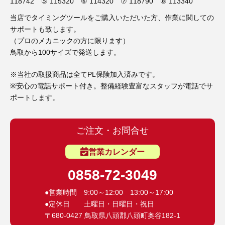
3D プリンターペン（8）
118742 ⑤ 115320 ⑥ 114320 ⑦ 118790 ⑧ 113340
当店でタイミングツールをご購入いただいた方、作業に関しての
サポートも致します。
（プロのメカニックの方に限ります）
鳥取から100サイズで発送します。
※当社の取扱商品は全てPL保険加入済みです。
※安心の電話サポート付き。整備経験豊富なスタッフが電話でサ
ポートします。
ご注文・お問合せ
営業カレンダー
0858-72-3049
●営業時間 9:00～12:00 13:00～17:00
●定休日 土曜日・日曜日・祝日
〒680-0427 鳥取県八頭郡八頭町奥谷182-1