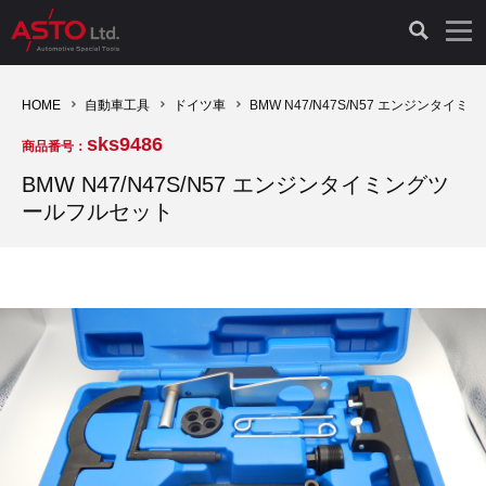
LAUNCH製品（65）
車両診断ツール（91）
自動車工具（481）
測定機器（38）
パーツ（1049）
特殊リペア（161）
PicoScope（25）
HOME
自動車工具
ドイツ車
BMW N47/N47S/N57 エンジンタイ
sks9486
商品番号：
診断機（16）
診断テスター（10）
HCB TOOLS（45）
オシロスコープ（2）
ドイツ車（428）
現品修理（77）
オシロスコープ（10）
BMW N47/N47S/N57 エンジンタイミングツ
ールフルセット
キープログラマー（4）
キープログラマー（20）
AST TOOLS（51）
オシロ関連商品（9）
イタリア/フランス車（145）
リビルト品（58）
アクセサリー（13）
EV 専用 整備機器（11）
内視カメラ（6）
Hubitools（17）
シミュレータ（19）
イギリス車（26）
クローン作製（20）
その他（2）
ADAS（7）
スモークテスター（4）
LASER（39）
アメリカ車（60）
コントロールユニット初期化（3）
オプション品（17）
安定化電源ユニット（8）
ドイツ車（211）
スウェーデン車（45）
イモビライザーOFF（1）
その他（8）
TPMS（4）
バッテリーテスター（4）
イタリア/フランス車（27）
日本車（40）
その他（6）