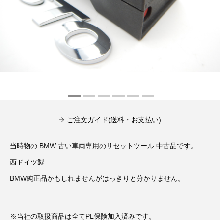
その他（9）
古い車両用診断テスター（10）
イギリス車（23）
ロシア（8）
バイク用診断テスター（7）
アメリカ車（15）
ブレーキキャリパーリペアキット（368）
その他（20）
スウェーデン車（20）
OTOFIX Powered by AUTEL（4）
日本車（7）
ステアリングロックエミュレータ（28）
汎用（89）
ご注文ガイド(送料・お支払い)
バッテリーチャージャー（4）
当時物の BMW 古い車両専用のリセットツール 中古品です。
キー関連（19）
西ドイツ製
ディーゼルインジェクター&グロープラグ ツール（7）
ライト関連（6）
BMW純正品かもしれませんがはっきりと分かりません。
ホイールロック取り外しツール（6）
その他（12）
※当社の取扱商品は全てPL保険加入済みです。