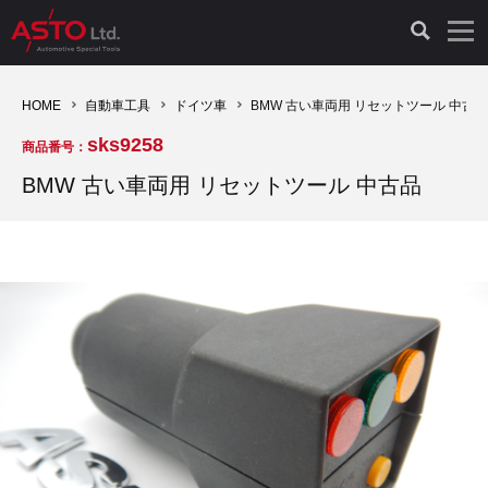
LAUNCH製品（65）
車両診断ツール（91）
自動車工具（481）
測定機器（38）
パーツ（1047）
特殊リペア（161）
PicoScope（25）
HOME
自動車工具
ドイツ車
BMW 古い車両用 リセットツール 中古品
sks9258
商品番号：
診断機（16）
診断テスター（10）
HCB TOOLS（45）
オシロスコープ（2）
ドイツ車（427）
現品修理（77）
オシロスコープ（10）
BMW 古い車両用 リセットツール 中古品
キープログラマー（4）
キープログラマー（20）
AST TOOLS（51）
オシロ関連商品（9）
イタリア/フランス車（145）
リビルト品（58）
アクセサリー（13）
EV 専用 整備機器（11）
内視カメラ（6）
Hubitools（17）
シミュレータ（19）
イギリス車（26）
クローン作製（20）
その他（2）
ADAS（7）
スモークテスター（4）
LASER（39）
アメリカ車（60）
コントロールユニット初期化（3）
オプション品（17）
安定化電源ユニット（8）
ドイツ車（211）
スウェーデン車（45）
イモビライザーOFF（1）
その他（8）
TPMS（4）
バッテリーテスター（4）
イタリア/フランス車（27）
日本車（40）
その他（6）