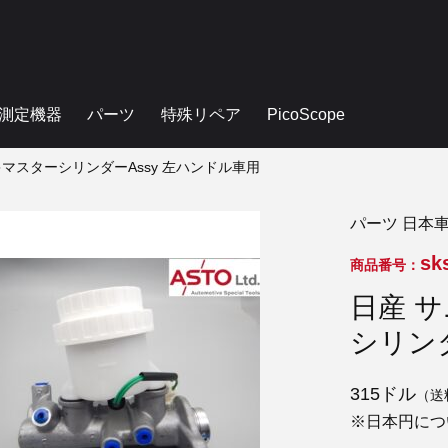
測定機器
パーツ
特殊リペア
PicoScope
ーキマスターシリンダーAssy 左ハンドル車用
パーツ 日本
sk
商品番号：
日産 サ
シリンダ
315ドル
（送
※日本円につ