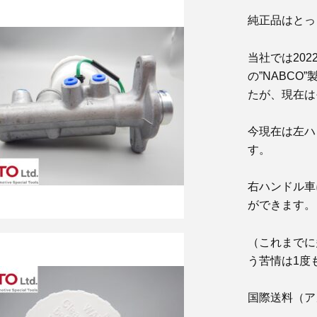
純正品はとっ
当社では20
の”NABC
たが、現在は
今現在は左ハ
す。
右ハンドル車
ができます。
（これまでに
う苦情は1度
国際送料（ア