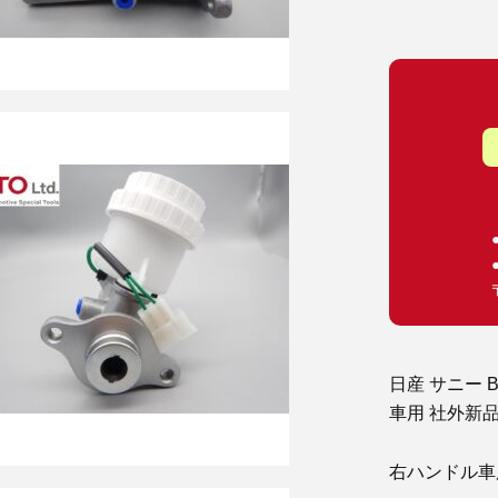
日産 サニー 
車用 社外新
右ハンドル車用 