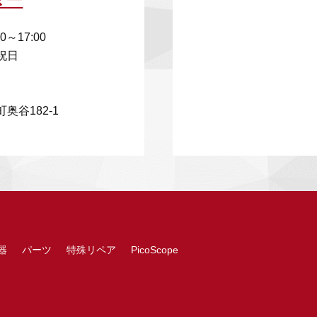
00～17:00
祝日
奥谷182-1
器
パーツ
特殊リペア
PicoScope