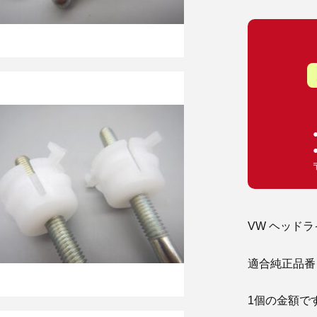
VW ヘッド
適合純正品番 : 7
1個の金額で