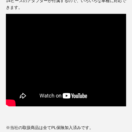
3D プリンターペン（8）
14ピースのアダプターが付属するので、いろいろな車種に対応で
きます。
※当社の取扱商品は全てPL保険加入済みです。