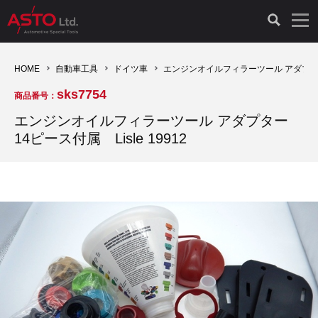
LAUNCH製品（65）
車両診断ツール（91）
自動車工具（481）
測定機器（38）
パーツ（1047）
特殊リペア（161）
PicoScope（25）
HOME
自動車工具
ドイツ車
エンジンオイルフィラーツール アダプター 1
sks7754
商品番号：
診断機（16）
診断テスター（10）
HCB TOOLS（45）
オシロスコープ（2）
ドイツ車（427）
現品修理（77）
オシロスコープ（10）
エンジンオイルフィラーツール アダプター
14ピース付属 Lisle 19912
キープログラマー（4）
キープログラマー（20）
AST TOOLS（51）
オシロ関連商品（9）
イタリア/フランス車（145）
リビルト品（58）
アクセサリー（13）
EV 専用 整備機器（11）
内視カメラ（6）
Hubitools（17）
シミュレータ（19）
イギリス車（26）
クローン作製（20）
その他（2）
ADAS（7）
スモークテスター（4）
LASER（39）
アメリカ車（60）
コントロールユニット初期化（3）
オプション品（17）
安定化電源ユニット（8）
ドイツ車（211）
スウェーデン車（45）
イモビライザーOFF（1）
その他（8）
TPMS（4）
バッテリーテスター（4）
イタリア/フランス車（27）
日本車（40）
その他（6）