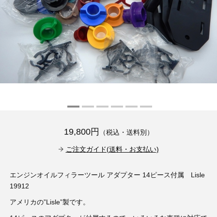
その他（9）
古い車両用診断テスター（10）
イギリス車（23）
ロシア（8）
バイク用診断テスター（7）
アメリカ車（15）
ブレーキキャリパーリペアキット（368）
その他（20）
スウェーデン車（20）
OTOFIX Powered by AUTEL（4）
日本車（7）
ステアリングロックエミュレータ（28）
汎用（89）
19,800円
（税込・送料別）
バッテリーチャージャー（4）
キー関連（19）
ご注文ガイド(送料・お支払い)
ディーゼルインジェクター&グロープラグ ツール（7）
ライト関連（6）
エンジンオイルフィラーツール アダプター 14ピース付属 Lisle
19912
ホイールロック取り外しツール（6）
その他（12）
アメリカの”Lisle”製です。