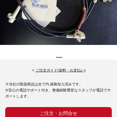
その他（9）
古い車両用診断テスター（10）
イギリス車（23）
ロシア（8）
バイク用診断テスター（7）
アメリカ車（15）
ブレーキキャリパーリペアキット（368）
その他（20）
スウェーデン車（20）
OTOFIX Powered by AUTEL（4）
日本車（7）
ステアリングロックエミュレータ（28）
汎用（89）
ご注文ガイド(送料・お支払い)
バッテリーチャージャー（4）
キー関連（19）
※当社の取扱商品は全てPL保険加入済みです。
ディーゼルインジェクター&グロープラグ ツール（7）
※安心の電話サポート付き。整備経験豊富なスタッフが電話でサ
ライト関連（6）
ポートします。
ホイールロック取り外しツール（6）
その他（12）
ご注文・お問合せ