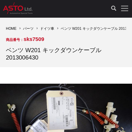
LAUNCH製品（65）
車両診断ツール（91）
自動車工具（481）
測定機器（38）
パーツ（1047）
特殊リペア（161）
PicoScope（25）
HOME
パーツ
ドイツ車
ベンツ W201 キックダウンケーブル 2013006
sks7509
商品番号：
診断機（16）
診断テスター（10）
HCB TOOLS（45）
オシロスコープ（2）
ドイツ車（427）
現品修理（77）
オシロスコープ（10）
ベンツ W201 キックダウンケーブル
2013006430
キープログラマー（4）
キープログラマー（20）
AST TOOLS（51）
オシロ関連商品（9）
イタリア/フランス車（145）
リビルト品（58）
アクセサリー（13）
EV 専用 整備機器（11）
内視カメラ（6）
Hubitools（17）
シミュレータ（19）
イギリス車（26）
クローン作製（20）
その他（2）
ADAS（7）
スモークテスター（4）
LASER（39）
アメリカ車（60）
コントロールユニット初期化（3）
オプション品（17）
安定化電源ユニット（8）
ドイツ車（211）
スウェーデン車（45）
イモビライザーOFF（1）
その他（8）
TPMS（4）
バッテリーテスター（4）
イタリア/フランス車（27）
日本車（40）
その他（6）