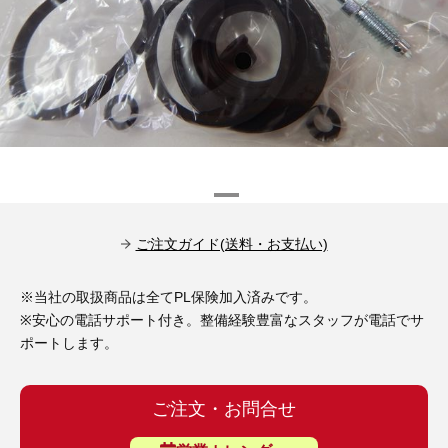
その他（9）
古い車両用診断テスター（10）
イギリス車（23）
ロシア（8）
バイク用診断テスター（7）
アメリカ車（15）
ブレーキキャリパーリペアキット（368）
その他（20）
スウェーデン車（20）
OTOFIX Powered by AUTEL（4）
日本車（7）
ステアリングロックエミュレータ（28）
汎用（89）
ご注文ガイド(送料・お支払い)
バッテリーチャージャー（4）
※当社の取扱商品は全てPL保険加入済みです。
キー関連（19）
※安心の電話サポート付き。整備経験豊富なスタッフが電話でサ
ディーゼルインジェクター&グロープラグ ツール（7）
ポートします。
ライト関連（6）
ホイールロック取り外しツール（6）
その他（12）
ご注文・お問合せ