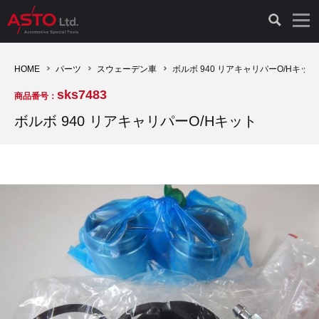
LAUNCH製品（65）
車両診断ツール（91）
自動車工具（481）
測定機器（38）
パーツ（1047）
特殊リペア（161）
PicoScope（25）
HOME
パーツ
スウェーデン車
ボルボ 940 リアキャリパーO/Hキット
sks7483
商品番号：
診断機（16）
診断テスター（10）
HCB TOOLS（45）
オシロスコープ（2）
ドイツ車（427）
現品修理（77）
オシロスコープ（10）
ボルボ 940 リアキャリパーO/Hキット
キープログラマー（4）
キープログラマー（20）
AST TOOLS（51）
オシロ関連商品（9）
イタリア/フランス車（145）
リビルト品（58）
アクセサリー（13）
EV 専用 整備機器（11）
内視カメラ（6）
Hubitools（17）
シミュレータ（19）
イギリス車（26）
クローン作製（20）
その他（2）
ADAS（7）
スモークテスター（4）
LASER（39）
アメリカ車（60）
コントロールユニット初期化（3）
オプション品（17）
安定化電源ユニット（8）
ドイツ車（211）
スウェーデン車（45）
イモビライザーOFF（1）
その他（8）
TPMS（4）
バッテリーテスター（4）
イタリア/フランス車（27）
日本車（40）
その他（6）