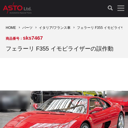
LAUNCH製品（65）
車両診断ツール（91）
自動車工具（481）
測定機器（38）
パーツ（1047）
特殊リペア（161）
PicoScope（25）
HOME
パーツ
イタリア/フランス車
フェラーリ F355 イモビライザ
sks7467
商品番号：
診断機（16）
診断テスター（10）
HCB TOOLS（45）
オシロスコープ（2）
ドイツ車（427）
現品修理（77）
オシロスコープ（10）
フェラーリ F355 イモビライザーの誤作動
キープログラマー（4）
キープログラマー（20）
AST TOOLS（51）
オシロ関連商品（9）
イタリア/フランス車（145）
リビルト品（58）
アクセサリー（13）
EV 専用 整備機器（11）
内視カメラ（6）
Hubitools（17）
シミュレータ（19）
イギリス車（26）
クローン作製（20）
その他（2）
ADAS（7）
スモークテスター（4）
LASER（39）
アメリカ車（60）
コントロールユニット初期化（3）
オプション品（17）
安定化電源ユニット（8）
ドイツ車（211）
スウェーデン車（45）
イモビライザーOFF（1）
その他（8）
TPMS（4）
バッテリーテスター（4）
イタリア/フランス車（27）
日本車（40）
その他（6）