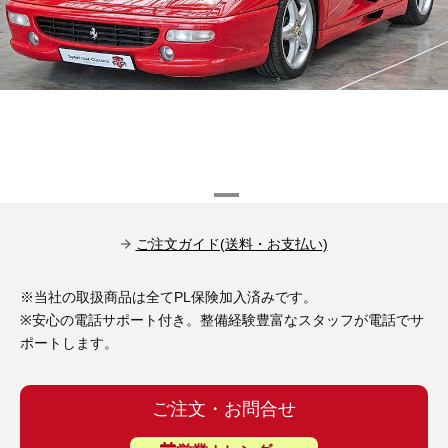
その他（9）
古い車両用診断テスター（10）
イギリス車（23）
ロシア（8）
バイク用診断テスター（7）
アメリカ車（15）
ブレーキキャリパーリペアキット（368）
その他（20）
スウェーデン車（20）
OTOFIX Powered by AUTEL（4）
日本車（7）
ステアリングロックエミュレータ（28）
汎用（89）
ご注文ガイド(送料・お支払い)
バッテリーチャージャー（4）
※当社の取扱商品は全てPL保険加入済みです。
キー関連（19）
※安心の電話サポート付き。整備経験豊富なスタッフが電話でサ
ディーゼルインジェクター&グロープラグ ツール（7）
ポートします。
ライト関連（6）
ホイールロック取り外しツール（6）
その他（12）
ご注文・お問合せ