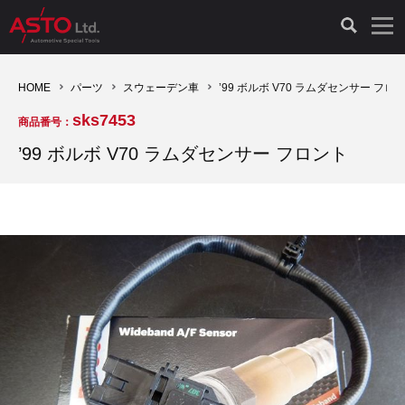
LAUNCH製品（65）
車両診断ツール（91）
自動車工具（481）
測定機器（38）
パーツ（1047）
特殊リペア（161）
PicoScope（25）
HOME
パーツ
スウェーデン車
’99 ボルボ V70 ラムダセンサー フロ
sks7453
商品番号：
診断機（16）
診断テスター（10）
HCB TOOLS（45）
オシロスコープ（2）
ドイツ車（427）
現品修理（77）
オシロスコープ（10）
’99 ボルボ V70 ラムダセンサー フロント
キープログラマー（4）
キープログラマー（20）
AST TOOLS（51）
オシロ関連商品（9）
イタリア/フランス車（145）
リビルト品（58）
アクセサリー（13）
EV 専用 整備機器（11）
内視カメラ（6）
Hubitools（17）
シミュレータ（19）
イギリス車（26）
クローン作製（20）
その他（2）
ADAS（7）
スモークテスター（4）
LASER（39）
アメリカ車（60）
コントロールユニット初期化（3）
オプション品（17）
安定化電源ユニット（8）
ドイツ車（211）
スウェーデン車（45）
イモビライザーOFF（1）
その他（8）
TPMS（4）
バッテリーテスター（4）
イタリア/フランス車（27）
日本車（40）
その他（6）