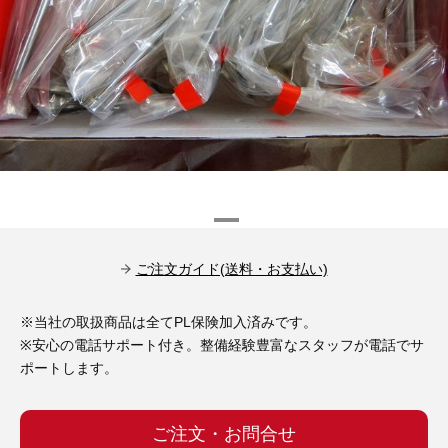
その他（9）
古い車両用診断テスター（10）
イギリス車（23）
ロシア（8）
バイク用診断テスター（7）
アメリカ車（15）
ブレーキキャリパーリペアキット（368）
その他（20）
スウェーデン車（20）
OTOFIX Powered by AUTEL（4）
日本車（7）
ステアリングロックエミュレータ（28）
汎用（89）
ご注文ガイド(送料・お支払い)
バッテリーチャージャー（4）
キー関連（19）
※当社の取扱商品は全てPL保険加入済みです。
ディーゼルインジェクター&グロープラグ ツール（7）
※安心の電話サポート付き。整備経験豊富なスタッフが電話でサ
ライト関連（6）
ポートします。
ホイールロック取り外しツール（6）
その他（12）
ご注文・お問合せ