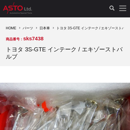
LAUNCH製品（65）
車両診断ツール（91）
自動車工具（481）
測定機器（38）
パーツ（1047）
特殊リペア（161）
PicoScope（25）
HOME
パーツ
日本車
トヨタ 3S-GTE インテーク / エキゾーストバル
sks7438
商品番号：
診断機（16）
診断テスター（10）
HCB TOOLS（45）
オシロスコープ（2）
ドイツ車（427）
現品修理（77）
オシロスコープ（10）
トヨタ 3S-GTE インテーク / エキゾーストバ
ルブ
キープログラマー（4）
キープログラマー（20）
AST TOOLS（51）
オシロ関連商品（9）
イタリア/フランス車（145）
リビルト品（58）
アクセサリー（13）
EV 専用 整備機器（11）
内視カメラ（6）
Hubitools（17）
シミュレータ（19）
イギリス車（26）
クローン作製（20）
その他（2）
ADAS（7）
スモークテスター（4）
LASER（39）
アメリカ車（60）
コントロールユニット初期化（3）
オプション品（17）
安定化電源ユニット（8）
ドイツ車（211）
スウェーデン車（45）
イモビライザーOFF（1）
その他（8）
TPMS（4）
バッテリーテスター（4）
イタリア/フランス車（27）
日本車（40）
その他（6）