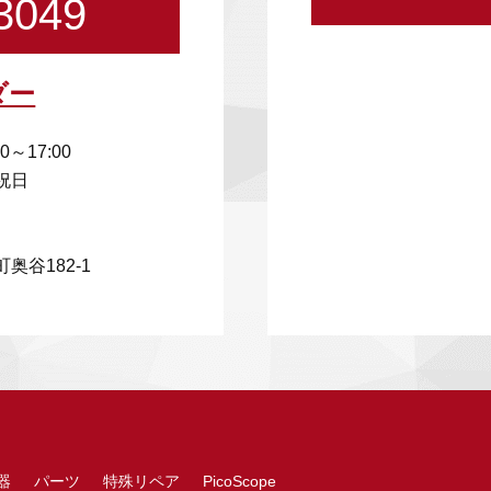
3049
ダー
00～17:00
祝日
奥谷182-1
器
パーツ
特殊リペア
PicoScope