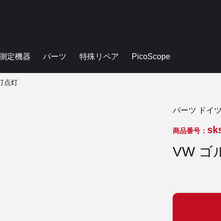
測定機器
パーツ
特殊リペア
PicoScope
告灯点灯
パーツ ドイ
sk
商品番号：
VW ゴ