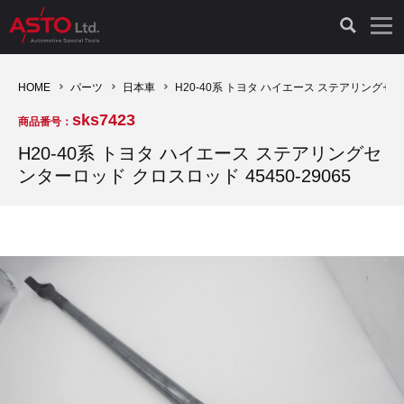
LAUNCH製品（65）
車両診断ツール（91）
自動車工具（481）
測定機器（38）
パーツ（1047）
特殊リペア（161）
PicoScope（25）
HOME
パーツ
日本車
H20-40系 トヨタ ハイエース ステアリングセンタ
sks7423
商品番号：
診断機（16）
診断テスター（10）
HCB TOOLS（45）
オシロスコープ（2）
ドイツ車（427）
現品修理（77）
オシロスコープ（10）
H20-40系 トヨタ ハイエース ステアリングセ
ンターロッド クロスロッド 45450-29065
キープログラマー（4）
キープログラマー（20）
AST TOOLS（51）
オシロ関連商品（9）
イタリア/フランス車（145）
リビルト品（58）
アクセサリー（13）
EV 専用 整備機器（11）
内視カメラ（6）
Hubitools（17）
シミュレータ（19）
イギリス車（26）
クローン作製（20）
その他（2）
ADAS（7）
スモークテスター（4）
LASER（39）
アメリカ車（60）
コントロールユニット初期化（3）
オプション品（17）
安定化電源ユニット（8）
ドイツ車（211）
スウェーデン車（45）
イモビライザーOFF（1）
その他（8）
TPMS（4）
バッテリーテスター（4）
イタリア/フランス車（27）
日本車（40）
その他（6）