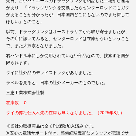
3D プリンターペン（8）
先日、古いハイエースのドラッグリンクを納品した工場から連絡
があり、「ドラッグリンクを交換したらセンターロッドにもガタ
があることが分かったが、日本国内どこにもないのでまた探して
ほしい」とのこと。
以前、ドラッグリンクはオーストラリアから取り寄せましたが、
その店に訊いてみると、センターロッドは在庫がないということ
で、また大捜索となりました。
右ハンドル車にしか使用されていない部品なので、捜索する国が
限られます。
タイに社外品のデッドストックがありました。
ラベルを見ると、日本の社外メーカーのものでした。
三恵工業株式会社製
在庫数 ０
タイの弊社仕入れ先の在庫も無くなりました。（2025年8月）
※当社の取扱商品は全てPL保険加入済みです。
※安心の電話サポート付き。整備経験豊富なスタッフが電話でサ