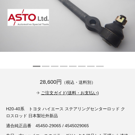
その他（9）
古い車両用診断テスター（10）
イギリス車（23）
ロシア（8）
バイク用診断テスター（7）
アメリカ車（15）
ブレーキキャリパーリペアキット（368）
その他（20）
スウェーデン車（20）
OTOFIX Powered by AUTEL（4）
日本車（7）
ステアリングロックエミュレータ（28）
汎用（89）
28,600円
（税込・送料別）
バッテリーチャージャー（4）
キー関連（19）
ご注文ガイド(送料・お支払い)
ディーゼルインジェクター&グロープラグ ツール（7）
ライト関連（6）
H20-40系 トヨタ ハイエース ステアリングセンターロッド ク
ロスロッド 日本製社外新品
ホイールロック取り外しツール（6）
その他（12）
適合純正品番 45450-29065 / 4545029065