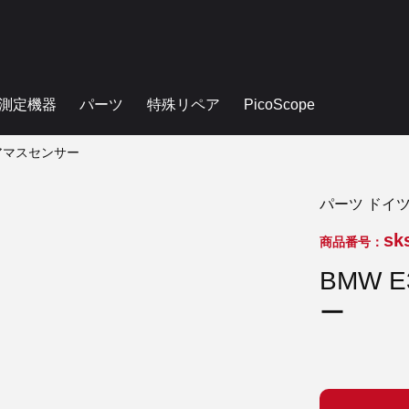
測定機器
パーツ
特殊リペア
PicoScope
 エアマスセンサー
パーツ ドイ
sk
商品番号：
BMW E
ー