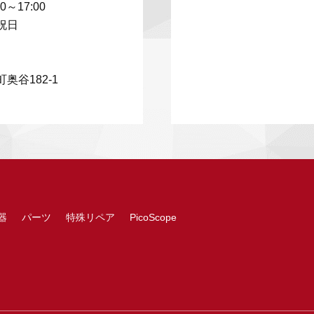
00～17:00
祝日
奥谷182-1
器
パーツ
特殊リペア
PicoScope