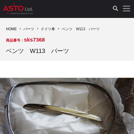
LAUNCH製品（65）
車両診断ツール（91）
自動車工具（481）
測定機器（38）
パーツ（1047）
特殊リペア（161）
PicoScope（25）
HOME
パーツ
ドイツ車
ベンツ W113 パーツ
sks7368
商品番号：
診断機（16）
診断テスター（10）
HCB TOOLS（45）
オシロスコープ（2）
ドイツ車（427）
現品修理（77）
オシロスコープ（10）
ベンツ W113 パーツ
キープログラマー（4）
キープログラマー（20）
AST TOOLS（51）
オシロ関連商品（9）
イタリア/フランス車（145）
リビルト品（58）
アクセサリー（13）
EV 専用 整備機器（11）
内視カメラ（6）
Hubitools（17）
シミュレータ（19）
イギリス車（26）
クローン作製（20）
その他（2）
ADAS（7）
スモークテスター（4）
LASER（39）
アメリカ車（60）
コントロールユニット初期化（3）
オプション品（17）
安定化電源ユニット（8）
ドイツ車（211）
スウェーデン車（45）
イモビライザーOFF（1）
その他（8）
TPMS（4）
バッテリーテスター（4）
イタリア/フランス車（27）
日本車（40）
その他（6）