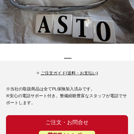
その他（9）
古い車両用診断テスター（10）
イギリス車（23）
ロシア（8）
バイク用診断テスター（7）
アメリカ車（15）
ブレーキキャリパーリペアキット（368）
その他（20）
スウェーデン車（20）
OTOFIX Powered by AUTEL（4）
日本車（7）
ステアリングロックエミュレータ（28）
汎用（89）
ご注文ガイド(送料・お支払い)
バッテリーチャージャー（4）
※当社の取扱商品は全てPL保険加入済みです。
キー関連（19）
※安心の電話サポート付き。整備経験豊富なスタッフが電話でサ
ディーゼルインジェクター&グロープラグ ツール（7）
ポートします。
ライト関連（6）
ホイールロック取り外しツール（6）
その他（12）
ご注文・お問合せ