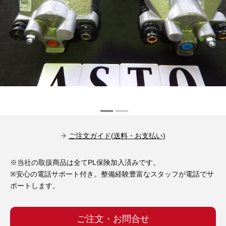
その他（9）
古い車両用診断テスター（10）
イギリス車（23）
ロシア（8）
バイク用診断テスター（7）
アメリカ車（15）
ブレーキキャリパーリペアキット（368）
その他（20）
スウェーデン車（20）
OTOFIX Powered by AUTEL（4）
日本車（7）
ステアリングロックエミュレータ（28）
汎用（89）
ご注文ガイド(送料・お支払い)
バッテリーチャージャー（4）
キー関連（19）
※当社の取扱商品は全てPL保険加入済みです。
ディーゼルインジェクター&グロープラグ ツール（7）
※安心の電話サポート付き。整備経験豊富なスタッフが電話でサ
ライト関連（6）
ポートします。
ホイールロック取り外しツール（6）
その他（12）
ご注文・お問合せ