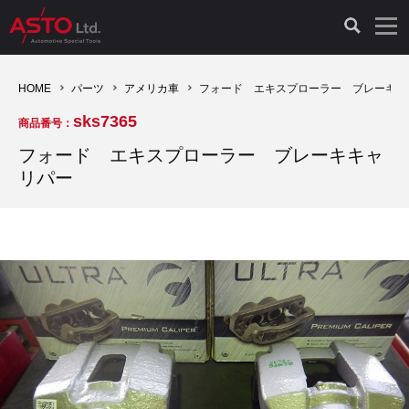
LAUNCH製品（65）
車両診断ツール（91）
自動車工具（481）
測定機器（38）
パーツ（1047）
特殊リペア（161）
PicoScope（25）
HOME
パーツ
アメリカ車
フォード エキスプローラー ブレーキキ
sks7365
商品番号：
診断機（16）
診断テスター（10）
HCB TOOLS（45）
オシロスコープ（2）
ドイツ車（427）
現品修理（77）
オシロスコープ（10）
フォード エキスプローラー ブレーキキャ
リパー
キープログラマー（4）
キープログラマー（20）
AST TOOLS（51）
オシロ関連商品（9）
イタリア/フランス車（145）
リビルト品（58）
アクセサリー（13）
EV 専用 整備機器（11）
内視カメラ（6）
Hubitools（17）
シミュレータ（19）
イギリス車（26）
クローン作製（20）
その他（2）
ADAS（7）
スモークテスター（4）
LASER（39）
アメリカ車（60）
コントロールユニット初期化（3）
オプション品（17）
安定化電源ユニット（8）
ドイツ車（211）
スウェーデン車（45）
イモビライザーOFF（1）
その他（8）
TPMS（4）
バッテリーテスター（4）
イタリア/フランス車（27）
日本車（40）
その他（6）