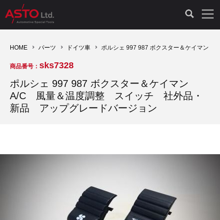
LAUNCH製品（65）
車両診断ツール（91）
自動車工具（481）
測定機器（38）
パーツ（1047）
特殊リペア（161）
PicoScope（25）
HOME
パーツ
ドイツ車
ポルシェ 997 987 ボクスター＆ケイマ
sks7328
商品番号：
診断機（16）
診断テスター（10）
HCB TOOLS（45）
オシロスコープ（2）
ドイツ車（427）
現品修理（77）
オシロスコープ（10）
ポルシェ 997 987 ボクスター＆ケイマン
A/C 風量＆温度調整 スイッチ 社外品・
キープログラマー（4）
キープログラマー（20）
AST TOOLS（51）
オシロ関連商品（9）
イタリア/フランス車（145）
リビルト品（58）
アクセサリー（13）
新品 アップグレードバージョン
EV 専用 整備機器（11）
内視カメラ（6）
Hubitools（17）
シミュレータ（19）
イギリス車（26）
クローン作製（20）
その他（2）
ADAS（7）
スモークテスター（4）
LASER（39）
アメリカ車（60）
コントロールユニット初期化（3）
オプション品（17）
安定化電源ユニット（8）
ドイツ車（211）
スウェーデン車（45）
イモビライザーOFF（1）
その他（8）
TPMS（4）
バッテリーテスター（4）
イタリア/フランス車（27）
日本車（40）
その他（6）