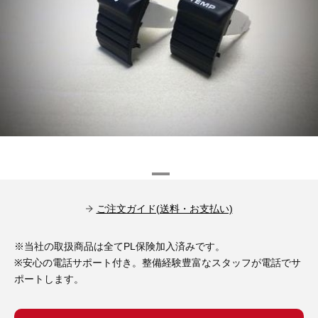
その他（9）
古い車両用診断テスター（10）
イギリス車（23）
ロシア（8）
バイク用診断テスター（7）
アメリカ車（15）
ブレーキキャリパーリペアキット（368）
その他（20）
スウェーデン車（20）
OTOFIX Powered by AUTEL（4）
日本車（7）
ステアリングロックエミュレータ（28）
汎用（89）
バッテリーチャージャー（4）
ご注文ガイド(送料・お支払い)
キー関連（19）
ディーゼルインジェクター&グロープラグ ツール（7）
※当社の取扱商品は全てPL保険加入済みです。
ライト関連（6）
※安心の電話サポート付き。整備経験豊富なスタッフが電話でサ
ポートします。
ホイールロック取り外しツール（6）
その他（12）