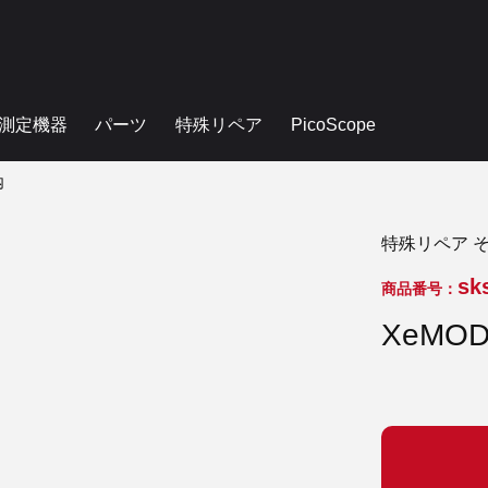
測定機器
パーツ
特殊リペア
PicoScope
内
特殊リペア 
sk
商品番号：
XeMO