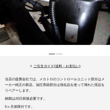
その他（9）
古い車両用診断テスター（10）
イギリス車（23）
ロシア（8）
バイク用診断テスター（7）
アメリカ車（15）
ブレーキキャリパーリペアキット（368）
その他（20）
スウェーデン車（20）
OTOFIX Powered by AUTEL（4）
日本車（7）
ステアリングロックエミュレータ（28）
汎用（89）
ご注文ガイド(送料・お支払い)
バッテリーチャージャー（4）
キー関連（19）
当店の提携会社では、メカトロのコントロールユニット部分はメ
ディーゼルインジェクター&グロープラグ ツール（7）
ーカー純正の新品、油圧系統部分は強化品を使って壊れた現品を
ライト関連（6）
リペアーします。
ホイールロック取り外しツール（6）
納期は20日前後必要です。
その他（12）
5ヶ月保障付です。