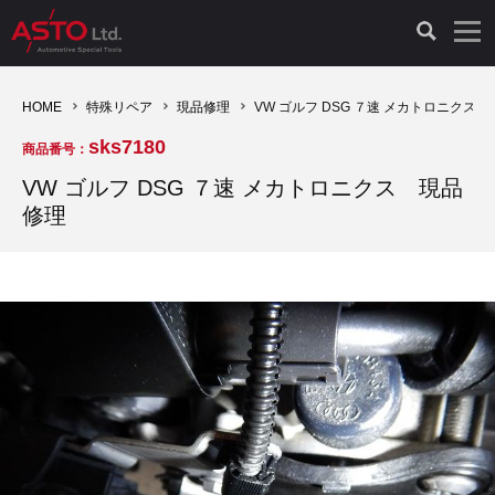
LAUNCH製品（65）
車両診断ツール（91）
自動車工具（481）
測定機器（38）
パーツ（1047）
特殊リペア（161）
PicoScope（25）
HOME
特殊リペア
現品修理
VW ゴルフ DSG ７速 メカトロニクス
sks7180
商品番号：
診断機（16）
診断テスター（10）
HCB TOOLS（45）
オシロスコープ（2）
ドイツ車（427）
現品修理（77）
オシロスコープ（10）
VW ゴルフ DSG ７速 メカトロニクス 現品
修理
キープログラマー（4）
キープログラマー（20）
AST TOOLS（51）
オシロ関連商品（9）
イタリア/フランス車（145）
リビルト品（58）
アクセサリー（13）
EV 専用 整備機器（11）
内視カメラ（6）
Hubitools（17）
シミュレータ（19）
イギリス車（26）
クローン作製（20）
その他（2）
ADAS（7）
スモークテスター（4）
LASER（39）
アメリカ車（60）
コントロールユニット初期化（3）
オプション品（17）
安定化電源ユニット（8）
ドイツ車（211）
スウェーデン車（45）
イモビライザーOFF（1）
その他（8）
TPMS（4）
バッテリーテスター（4）
イタリア/フランス車（27）
日本車（40）
その他（6）