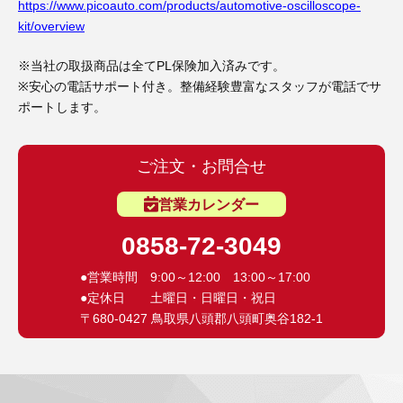
3D プリンターペン（8）
https://www.picoauto.com/products/automotive-oscilloscope-
kit/overview
※当社の取扱商品は全てPL保険加入済みです。
※安心の電話サポート付き。整備経験豊富なスタッフが電話でサ
ポートします。
ご注文・お問合せ
営業カレンダー
0858-72-3049
●営業時間 9:00～12:00 13:00～17:00
●定休日 土曜日・日曜日・祝日
〒680-0427 鳥取県八頭郡八頭町奥谷182-1