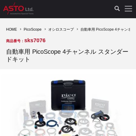
LAUNCH製品（65）
車両診断ツール（91）
自動車工具（481）
測定機器（38）
パーツ（1047）
特殊リペア（161）
PicoScope（25）
HOME
PicoScope
オシロスコープ
自動車用 PicoScope 4チャン
sks7076
商品番号：
診断機（16）
診断テスター（10）
HCB TOOLS（45）
オシロスコープ（2）
ドイツ車（427）
現品修理（77）
オシロスコープ（10）
自動車用 PicoScope 4チャンネル スタンダー
ドキット
キープログラマー（4）
キープログラマー（20）
AST TOOLS（51）
オシロ関連商品（9）
イタリア/フランス車（145）
リビルト品（58）
アクセサリー（13）
EV 専用 整備機器（11）
内視カメラ（6）
Hubitools（17）
シミュレータ（19）
イギリス車（26）
クローン作製（20）
その他（2）
ADAS（7）
スモークテスター（4）
LASER（39）
アメリカ車（60）
コントロールユニット初期化（3）
オプション品（17）
安定化電源ユニット（8）
ドイツ車（211）
スウェーデン車（45）
イモビライザーOFF（1）
その他（8）
TPMS（4）
バッテリーテスター（4）
イタリア/フランス車（27）
日本車（40）
その他（6）