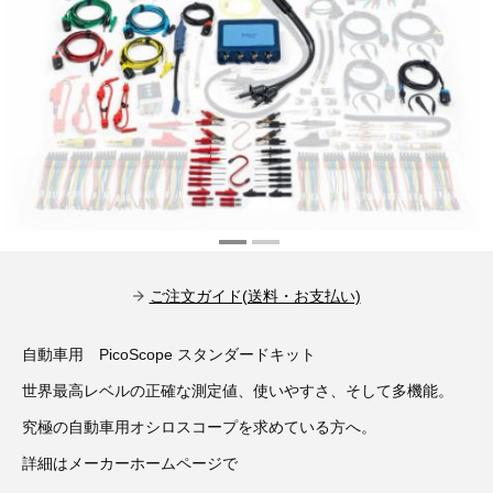
その他（9）
古い車両用診断テスター（10）
イギリス車（23）
ロシア（8）
バイク用診断テスター（7）
アメリカ車（15）
ブレーキキャリパーリペアキット（368）
その他（20）
スウェーデン車（20）
OTOFIX Powered by AUTEL（4）
日本車（7）
ステアリングロックエミュレータ（28）
汎用（89）
ご注文ガイド(送料・お支払い)
バッテリーチャージャー（4）
キー関連（19）
自動車用 PicoScope スタンダードキット
ディーゼルインジェクター&グロープラグ ツール（7）
ライト関連（6）
世界最高レベルの正確な測定値、使いやすさ、そして多機能。
究極の自動車用オシロスコープを求めている方へ。
ホイールロック取り外しツール（6）
その他（12）
詳細はメーカーホームページで