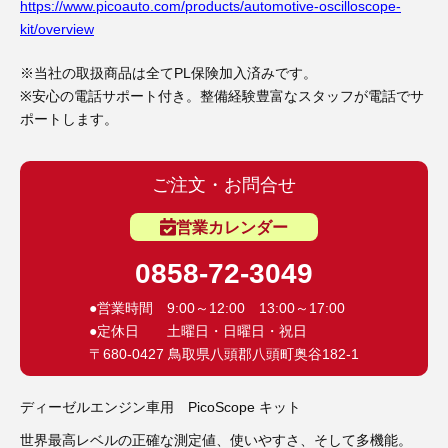
3D プリンターペン（8）
https://www.picoauto.com/products/automotive-oscilloscope-
kit/overview
※当社の取扱商品は全てPL保険加入済みです。
※安心の電話サポート付き。整備経験豊富なスタッフが電話でサ
ポートします。
ご注文・お問合せ
営業カレンダー
0858-72-3049
●営業時間 9:00～12:00 13:00～17:00
●定休日 土曜日・日曜日・祝日
〒680-0427 鳥取県八頭郡八頭町奥谷182-1
ディーゼルエンジン車用 PicoScope キット
世界最高レベルの正確な測定値、使いやすさ、そして多機能。