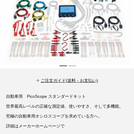
その他（9）
古い車両用診断テスター（10）
イギリス車（23）
ロシア（8）
バイク用診断テスター（7）
アメリカ車（15）
ブレーキキャリパーリペアキット（368）
その他（20）
スウェーデン車（20）
OTOFIX Powered by AUTEL（4）
日本車（7）
ステアリングロックエミュレータ（28）
汎用（89）
ご注文ガイド(送料・お支払い)
バッテリーチャージャー（4）
キー関連（19）
自動車用 PicoScope スタンダードキット
ディーゼルインジェクター&グロープラグ ツール（7）
ライト関連（6）
世界最高レベルの正確な測定値、使いやすさ、そして多機能。
究極の自動車用オシロスコープを求めている方へ。
ホイールロック取り外しツール（6）
その他（12）
詳細はメーカーホームページで