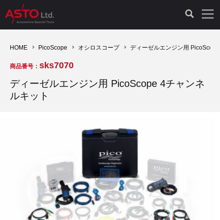
LAUNCH製品（65）
車両診断ツール（91）
自動車工具（481）
測定機器（38）
パーツ（1047）
特殊リペア（161）
PicoScope（25）
HOME
PicoScope
オシロスコープ
ディーゼルエンジン用 PicoScop
sks7070
商品番号：
診断機（16）
診断テスター（10）
HCB TOOLS（45）
オシロスコープ（2）
ドイツ車（427）
現品修理（77）
オシロスコープ（10）
ディーゼルエンジン用 PicoScope 4チャンネ
ルキット
キープログラマー（4）
キープログラマー（20）
AST TOOLS（51）
オシロ関連商品（9）
イタリア/フランス車（145）
リビルト品（58）
アクセサリー（13）
EV 専用 整備機器（11）
内視カメラ（6）
Hubitools（17）
シミュレータ（19）
イギリス車（26）
クローン作製（20）
その他（2）
ADAS（7）
スモークテスター（4）
LASER（39）
アメリカ車（60）
コントロールユニット初期化（3）
オプション品（17）
安定化電源ユニット（8）
ドイツ車（211）
スウェーデン車（45）
イモビライザーOFF（1）
その他（8）
TPMS（4）
バッテリーテスター（4）
イタリア/フランス車（27）
日本車（40）
その他（6）