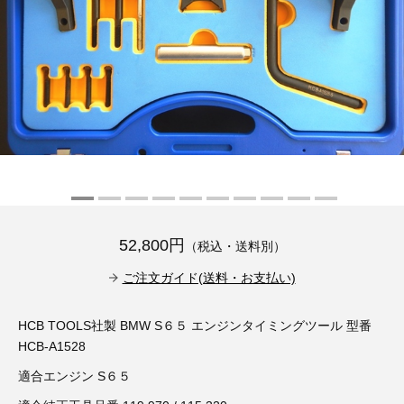
その他（9）
古い車両用診断テスター（10）
イギリス車（23）
ロシア（8）
バイク用診断テスター（7）
アメリカ車（15）
ブレーキキャリパーリペアキット（368）
その他（20）
スウェーデン車（20）
OTOFIX Powered by AUTEL（4）
日本車（7）
ステアリングロックエミュレータ（28）
汎用（89）
52,800円
（税込・送料別）
バッテリーチャージャー（4）
キー関連（19）
ご注文ガイド(送料・お支払い)
ディーゼルインジェクター&グロープラグ ツール（7）
ライト関連（6）
HCB TOOLS社製 BMW S６５ エンジンタイミングツール 型番
HCB-A1528
ホイールロック取り外しツール（6）
その他（12）
適合エンジン S６５