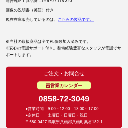
3D プリンターペン（8）
適合純正工具品番 119 970 / 115 320
画像の説明書（英語）付き
現在在庫販売しているのは、
こちらの製品です。
※当社の取扱商品は全てPL保険加入済みです。
※安心の電話サポート付き。整備経験豊富なスタッフが電話でサ
ポートします。
ご注文・お問合せ
営業カレンダー
0858-72-3049
●営業時間 9:00～12:00 13:00～17:00
●定休日 土曜日・日曜日・祝日
〒680-0427 鳥取県八頭郡八頭町奥谷182-1