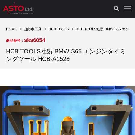
LAUNCH製品（65）
車両診断ツール（91）
自動車工具（481）
測定機器（38）
パーツ（1047）
特殊リペア（161）
PicoScope（25）
HOME
自動車工具
HCB TOOLS
HCB TOOLS社製 BMW S65 エン
sks6054
商品番号：
診断機（16）
診断テスター（10）
HCB TOOLS（45）
オシロスコープ（2）
ドイツ車（427）
現品修理（77）
オシロスコープ（10）
HCB TOOLS社製 BMW S65 エンジンタイミ
ングツール HCB-A1528
キープログラマー（4）
キープログラマー（20）
AST TOOLS（51）
オシロ関連商品（9）
イタリア/フランス車（145）
リビルト品（58）
アクセサリー（13）
EV 専用 整備機器（11）
内視カメラ（6）
Hubitools（17）
シミュレータ（19）
イギリス車（26）
クローン作製（20）
その他（2）
ADAS（7）
スモークテスター（4）
LASER（39）
アメリカ車（60）
コントロールユニット初期化（3）
オプション品（17）
安定化電源ユニット（8）
ドイツ車（211）
スウェーデン車（45）
イモビライザーOFF（1）
その他（8）
TPMS（4）
バッテリーテスター（4）
イタリア/フランス車（27）
日本車（40）
その他（6）