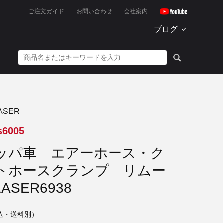
ご注文ガイド
お問い合わせ
会社案内
ブログ
ASER
s6005
ッパ車 エアーホース・ク
トホースクランプ リムー
ASER6938
込・送料別）