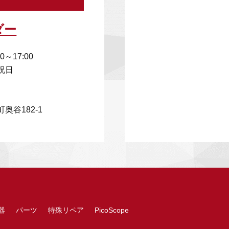
ダー
00～17:00
祝日
奥谷182-1
器
パーツ
特殊リペア
PicoScope