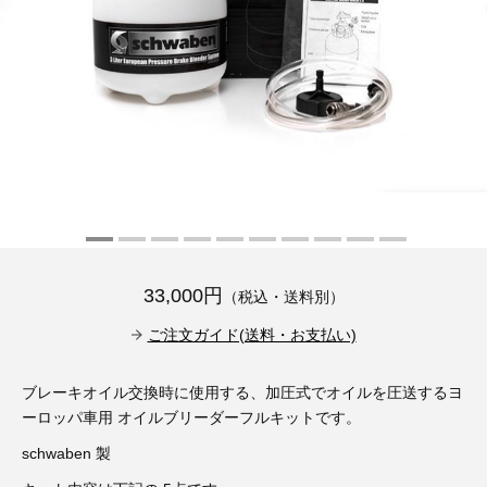
その他（9）
古い車両用診断テスター（10）
イギリス車（23）
ロシア（8）
バイク用診断テスター（7）
アメリカ車（15）
ブレーキキャリパーリペアキット（368）
その他（20）
スウェーデン車（20）
OTOFIX Powered by AUTEL（4）
日本車（7）
ステアリングロックエミュレータ（28）
汎用（89）
33,000円
（税込・送料別）
バッテリーチャージャー（4）
キー関連（19）
ご注文ガイド(送料・お支払い)
ディーゼルインジェクター&グロープラグ ツール（7）
ライト関連（6）
ブレーキオイル交換時に使用する、加圧式でオイルを圧送するヨ
ーロッパ車用 オイルブリーダーフルキットです。
ホイールロック取り外しツール（6）
その他（12）
schwaben 製