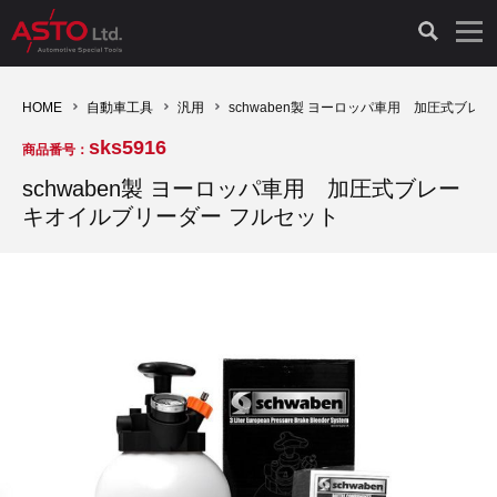
LAUNCH製品（65）
車両診断ツール（91）
自動車工具（481）
測定機器（38）
パーツ（1047）
特殊リペア（161）
PicoScope（25）
HOME
自動車工具
汎用
schwaben製 ヨーロッパ車用 加圧式ブレ
sks5916
商品番号：
診断機（16）
診断テスター（10）
HCB TOOLS（45）
オシロスコープ（2）
ドイツ車（427）
現品修理（77）
オシロスコープ（10）
schwaben製 ヨーロッパ車用 加圧式ブレー
キオイルブリーダー フルセット
キープログラマー（4）
キープログラマー（20）
AST TOOLS（51）
オシロ関連商品（9）
イタリア/フランス車（145）
リビルト品（58）
アクセサリー（13）
EV 専用 整備機器（11）
内視カメラ（6）
Hubitools（17）
シミュレータ（19）
イギリス車（26）
クローン作製（20）
その他（2）
ADAS（7）
スモークテスター（4）
LASER（39）
アメリカ車（60）
コントロールユニット初期化（3）
オプション品（17）
安定化電源ユニット（8）
ドイツ車（211）
スウェーデン車（45）
イモビライザーOFF（1）
その他（8）
TPMS（4）
バッテリーテスター（4）
イタリア/フランス車（27）
日本車（40）
その他（6）