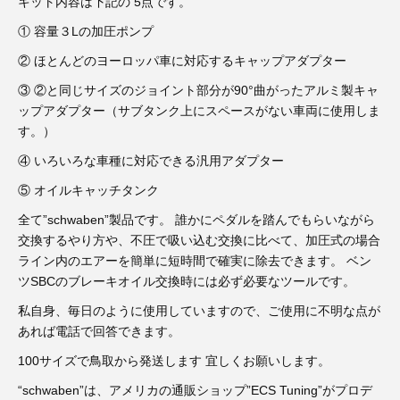
3D プリンターペン（8）
キット内容は下記の 5点です。
① 容量３Lの加圧ポンプ
② ほとんどのヨーロッパ車に対応するキャップアダプター
③ ②と同じサイズのジョイント部分が90°曲がったアルミ製キャ
ップアダプター（サブタンク上にスペースがない車両に使用しま
す。）
④ いろいろな車種に対応できる汎用アダプター
⑤ オイルキャッチタンク
全て”schwaben”製品です。 誰かにペダルを踏んでもらいながら
交換するやり方や、不圧で吸い込む交換に比べて、加圧式の場合
ライン内のエアーを簡単に短時間で確実に除去できます。 ベン
ツSBCのブレーキオイル交換時には必ず必要なツールです。
私自身、毎日のように使用していますので、ご使用に不明な点が
あれば電話で回答できます。
100サイズで鳥取から発送します 宜しくお願いします。
“schwaben”は、アメリカの通販ショップ”ECS Tuning”がプロデ