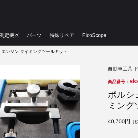
測定機器
パーツ
特殊リペア
PicoScope
 997 エンジン タイミングツールキット
自動車工具 
sk
商品番号：
ポルシェ
ミング
40,700円
（