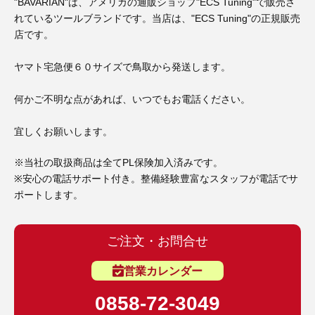
3D プリンターペン（8）
"BAVARIAN"は、アメリカの通販ショップ"ECS Tuning"で販売さ
れているツールブランドです。当店は、"ECS Tuning"の正規販売
店です。
ヤマト宅急便６０サイズで鳥取から発送します。
何かご不明な点があれば、いつでもお電話ください。
宜しくお願いします。
※当社の取扱商品は全てPL保険加入済みです。
※安心の電話サポート付き。整備経験豊富なスタッフが電話でサ
ポートします。
ご注文・お問合せ
営業カレンダー
0858-72-3049