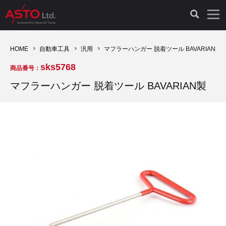
LAUNCH製品（65）
車両診断ツール（91）
自動車工具（481）
測定機器（38）
パーツ（1047）
特殊リペア（161）
PicoScope（25）
HOME
自動車工具
汎用
マフラーハンガー 脱着ツール BAVARIAN製
sks5768
商品番号：
診断機（16）
診断テスター（10）
HCB TOOLS（45）
オシロスコープ（2）
ドイツ車（427）
現品修理（77）
オシロスコープ（10）
マフラーハンガー 脱着ツール BAVARIAN製
キープログラマー（4）
キープログラマー（20）
AST TOOLS（51）
オシロ関連商品（9）
イタリア/フランス車（145）
リビルト品（58）
アクセサリー（13）
EV 専用 整備機器（11）
内視カメラ（6）
Hubitools（17）
シミュレータ（19）
イギリス車（26）
クローン作製（20）
その他（2）
ADAS（7）
スモークテスター（4）
LASER（39）
アメリカ車（60）
コントロールユニット初期化（3）
オプション品（17）
安定化電源ユニット（8）
ドイツ車（211）
スウェーデン車（45）
イモビライザーOFF（1）
その他（8）
TPMS（4）
バッテリーテスター（4）
イタリア/フランス車（27）
日本車（40）
その他（6）