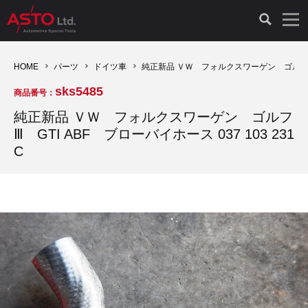
LAUNCH製品（65）
車両診断ツール（91）
自動車工具（481）
測定機器（38）
パーツ（1047）
特殊リペア（161）
PicoScope（25）
HOME
パーツ
ドイツ車
純正新品 ＶＷ フォルクスワーゲン ゴルフⅢ GT
sks5485
商品番号：
診断機（16）
診断テスター（10）
HCB TOOLS（45）
オシロスコープ（2）
ドイツ車（427）
現品修理（77）
オシロスコープ（10）
純正新品 ＶＷ フォルクスワーゲン ゴルフ
Ⅲ GTI ABF ブローバイホース 037 103 231
キープログラマー（4）
キープログラマー（20）
AST TOOLS（51）
オシロ関連商品（9）
イタリア/フランス車（145）
リビルト品（58）
アクセサリー（13）
C
EV 専用 整備機器（11）
内視カメラ（6）
Hubitools（17）
シミュレータ（19）
イギリス車（26）
クローン作製（20）
その他（2）
ADAS（7）
スモークテスター（4）
LASER（39）
アメリカ車（60）
コントロールユニット初期化（3）
オプション品（17）
安定化電源ユニット（8）
ドイツ車（211）
スウェーデン車（45）
イモビライザーOFF（1）
その他（8）
TPMS（4）
バッテリーテスター（4）
イタリア/フランス車（27）
日本車（40）
その他（6）