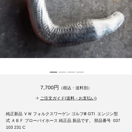
その他（9）
古い車両用診断テスター（10）
イギリス車（23）
ロシア（8）
バイク用診断テスター（7）
アメリカ車（15）
ブレーキキャリパーリペアキット（368）
その他（20）
スウェーデン車（20）
OTOFIX Powered by AUTEL（4）
日本車（7）
ステアリングロックエミュレータ（28）
汎用（89）
バッテリーチャージャー（4）
7,700円
（税込・送料別）
キー関連（19）
ご注文ガイド(送料・お支払い)
ディーゼルインジェクター&グロープラグ ツール（7）
ライト関連（6）
純正新品 ＶＷ フォルクスワーゲン ゴルフⅢ GTI エンジン型
ホイールロック取り外しツール（6）
その他（12）
式 ＡＢＦ ブローバイホース 純正品 新品です。 部品番号 037
103 231 C