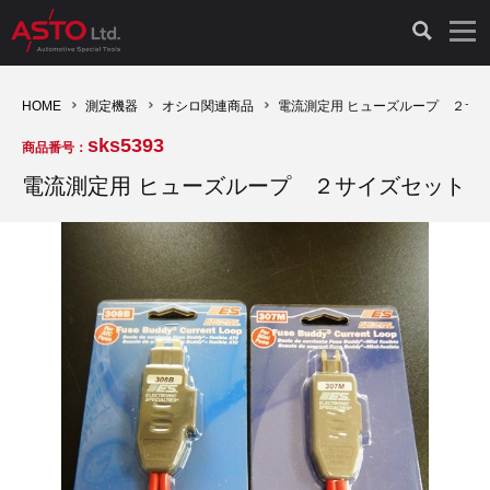
LAUNCH製品（65）
車両診断ツール（91）
自動車工具（481）
測定機器（38）
パーツ（1047）
特殊リペア（161）
PicoScope（25）
HOME
測定機器
オシロ関連商品
電流測定用 ヒューズループ ２サ
sks5393
商品番号：
診断機（16）
診断テスター（10）
HCB TOOLS（45）
オシロスコープ（2）
ドイツ車（427）
現品修理（77）
オシロスコープ（10）
電流測定用 ヒューズループ ２サイズセット
キープログラマー（4）
キープログラマー（20）
AST TOOLS（51）
オシロ関連商品（9）
イタリア/フランス車（145）
リビルト品（58）
アクセサリー（13）
EV 専用 整備機器（11）
内視カメラ（6）
Hubitools（17）
シミュレータ（19）
イギリス車（26）
クローン作製（20）
その他（2）
ADAS（7）
スモークテスター（4）
LASER（39）
アメリカ車（60）
コントロールユニット初期化（3）
オプション品（17）
安定化電源ユニット（8）
ドイツ車（211）
スウェーデン車（45）
イモビライザーOFF（1）
その他（8）
TPMS（4）
バッテリーテスター（4）
イタリア/フランス車（27）
日本車（40）
その他（6）