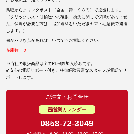
許容電流は、最大３０Aです。
3D プリンターペン（8）
鳥取からクリックポスト（全国一律１９８円）で投函します。
（クリックポストは輸送中の破損・紛失に関して保障がありませ
ん。保障が必要な方は、追加送料をいただきヤマト宅急便で発送
します。）
何か不明な点があれば、いつでもお電話ください。
在庫数 ０
※当社の取扱商品は全てPL保険加入済みです。
※安心の電話サポート付き。整備経験豊富なスタッフが電話でサ
ポートします。
ご注文・お問合せ
営業カレンダー
0858-72-3049
●営業時間 9:00～12:00 13:00～17:00