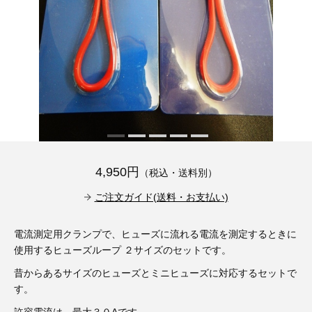
その他（9）
古い車両用診断テスター（10）
イギリス車（23）
ロシア（8）
バイク用診断テスター（7）
アメリカ車（15）
ブレーキキャリパーリペアキット（368）
その他（20）
スウェーデン車（20）
OTOFIX Powered by AUTEL（4）
日本車（7）
ステアリングロックエミュレータ（28）
汎用（89）
4,950円
（税込・送料別）
ご注文ガイド(送料・お支払い)
バッテリーチャージャー（4）
キー関連（19）
電流測定用クランプで、ヒューズに流れる電流を測定するときに
ディーゼルインジェクター&グロープラグ ツール（7）
ライト関連（6）
使用するヒューズループ ２サイズのセットです。
昔からあるサイズのヒューズとミニヒューズに対応するセットで
ホイールロック取り外しツール（6）
その他（12）
す。