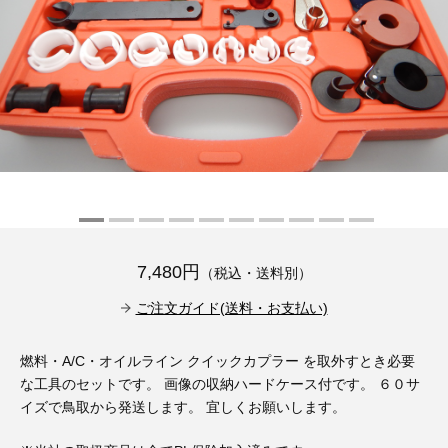
その他（9）
古い車両用診断テスター（10）
イギリス車（23）
ロシア（8）
バイク用診断テスター（7）
アメリカ車（15）
ブレーキキャリパーリペアキット（368）
その他（20）
スウェーデン車（20）
OTOFIX Powered by AUTEL（4）
日本車（7）
ステアリングロックエミュレータ（28）
汎用（89）
7,480円
（税込・送料別）
バッテリーチャージャー（4）
キー関連（19）
ご注文ガイド(送料・お支払い)
ディーゼルインジェクター&グロープラグ ツール（7）
ライト関連（6）
燃料・A/C・オイルライン クイックカプラー を取外すとき必要
な工具のセットです。 画像の収納ハードケース付です。 ６０サ
ホイールロック取り外しツール（6）
その他（12）
イズで鳥取から発送します。 宜しくお願いします。