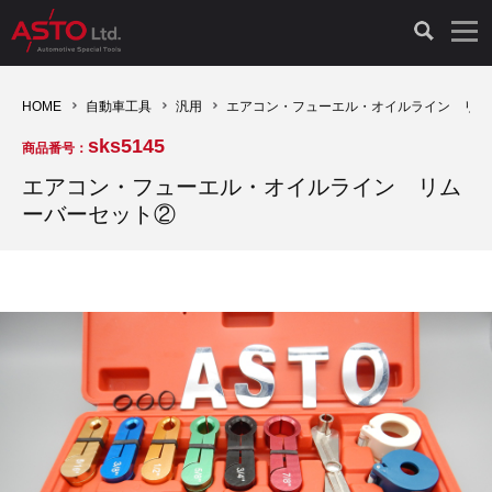
LAUNCH製品（65）
車両診断ツール（91）
自動車工具（481）
測定機器（38）
パーツ（1047）
特殊リペア（161）
PicoScope（25）
HOME
自動車工具
汎用
エアコン・フューエル・オイルライン リム
sks5145
商品番号：
診断機（16）
診断テスター（10）
HCB TOOLS（45）
オシロスコープ（2）
ドイツ車（427）
現品修理（77）
オシロスコープ（10）
エアコン・フューエル・オイルライン リム
ーバーセット②
キープログラマー（4）
キープログラマー（20）
AST TOOLS（51）
オシロ関連商品（9）
イタリア/フランス車（145）
リビルト品（58）
アクセサリー（13）
EV 専用 整備機器（11）
内視カメラ（6）
Hubitools（17）
シミュレータ（19）
イギリス車（26）
クローン作製（20）
その他（2）
ADAS（7）
スモークテスター（4）
LASER（39）
アメリカ車（60）
コントロールユニット初期化（3）
オプション品（17）
安定化電源ユニット（8）
ドイツ車（211）
スウェーデン車（45）
イモビライザーOFF（1）
その他（8）
TPMS（4）
バッテリーテスター（4）
イタリア/フランス車（27）
日本車（40）
その他（6）