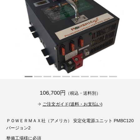
その他（9）
古い車両用診断テスター（10）
イギリス車（23）
ロシア（8）
バイク用診断テスター（7）
アメリカ車（15）
ブレーキキャリパーリペアキット（368）
その他（20）
スウェーデン車（20）
OTOFIX Powered by AUTEL（4）
日本車（7）
ステアリングロックエミュレータ（28）
汎用（89）
バッテリーチャージャー（4）
106,700円
（税込・送料別）
キー関連（19）
ご注文ガイド(送料・お支払い)
ディーゼルインジェクター&グロープラグ ツール（7）
ライト関連（6）
ＰＯＷＥＲＭＡＸ社（アメリカ） 安定化電源ユニット PMBC120
ホイールロック取り外しツール（6）
その他（12）
バージョン2
整備工場様に必須