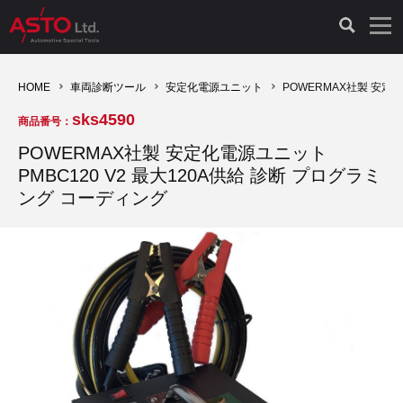
LAUNCH製品（65）
車両診断ツール（91）
自動車工具（481）
測定機器（38）
パーツ（1047）
特殊リペア（161）
PicoScope（25）
HOME
車両診断ツール
安定化電源ユニット
POWERMAX社製 安定
sks4590
商品番号：
診断機（16）
診断テスター（10）
HCB TOOLS（45）
オシロスコープ（2）
ドイツ車（427）
現品修理（77）
オシロスコープ（10）
POWERMAX社製 安定化電源ユニット
PMBC120 V2 最大120A供給 診断 プログラミ
キープログラマー（4）
キープログラマー（20）
AST TOOLS（51）
オシロ関連商品（9）
イタリア/フランス車（145）
リビルト品（58）
アクセサリー（13）
ング コーディング
EV 専用 整備機器（11）
内視カメラ（6）
Hubitools（17）
シミュレータ（19）
イギリス車（26）
クローン作製（20）
その他（2）
ADAS（7）
スモークテスター（4）
LASER（39）
アメリカ車（60）
コントロールユニット初期化（3）
オプション品（17）
安定化電源ユニット（8）
ドイツ車（211）
スウェーデン車（45）
イモビライザーOFF（1）
その他（8）
TPMS（4）
バッテリーテスター（4）
イタリア/フランス車（27）
日本車（40）
その他（6）