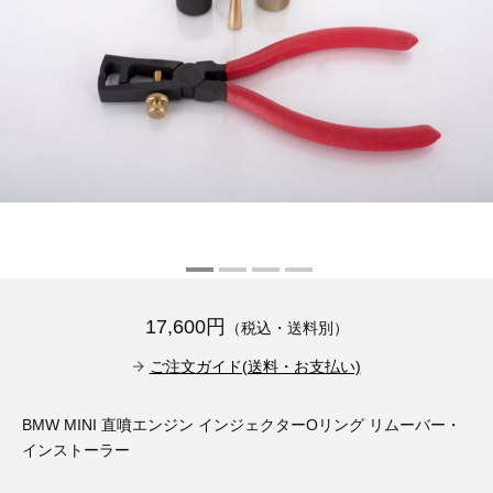
その他（9）
古い車両用診断テスター（10）
イギリス車（23）
ロシア（8）
バイク用診断テスター（7）
アメリカ車（15）
ブレーキキャリパーリペアキット（368）
その他（20）
スウェーデン車（20）
OTOFIX Powered by AUTEL（4）
日本車（7）
ステアリングロックエミュレータ（28）
汎用（89）
バッテリーチャージャー（4）
17,600円
（税込・送料別）
キー関連（19）
ご注文ガイド(送料・お支払い)
ディーゼルインジェクター&グロープラグ ツール（7）
ライト関連（6）
BMW MINI 直噴エンジン インジェクターOリング リムーバー・
ホイールロック取り外しツール（6）
その他（12）
インストーラー