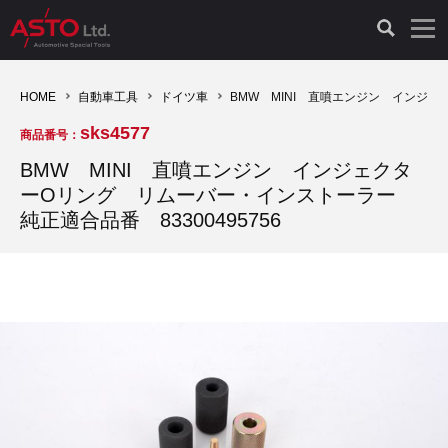
LAUNCH製品（65）
車両診断ツール（91）
自動車工具（481）
測定機器（38）
パーツ（1047）
特殊リペア（161）
PicoScope（25）
HOME
自動車工具
ドイツ車
BMW MINI 直噴エンジン インジェ
sks4577
商品番号：
診断機（16）
診断テスター（10）
HCB TOOLS（45）
オシロスコープ（2）
ドイツ車（427）
現品修理（77）
オシロスコープ（10）
BMW MINI 直噴エンジン インジェクタ
ーOリング リムーバー・インストーラー
キープログラマー（4）
キープログラマー（20）
AST TOOLS（51）
オシロ関連商品（9）
イタリア/フランス車（145）
リビルト品（58）
アクセサリー（13）
純正適合品番 83300495756
EV 専用 整備機器（11）
内視カメラ（6）
Hubitools（17）
シミュレータ（19）
イギリス車（26）
クローン作製（20）
その他（2）
ADAS（7）
スモークテスター（4）
LASER（39）
アメリカ車（60）
コントロールユニット初期化（3）
オプション品（17）
安定化電源ユニット（8）
ドイツ車（211）
スウェーデン車（45）
イモビライザーOFF（1）
その他（8）
TPMS（4）
バッテリーテスター（4）
イタリア/フランス車（27）
日本車（40）
その他（6）