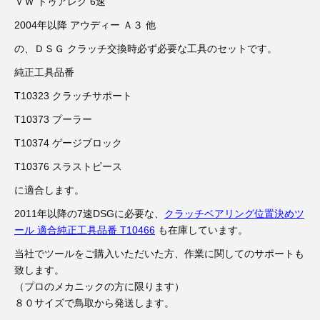
3D プリンターペン（8）
ＶＷ トゥアレグ 6速
2004年以降 アウディー Ａ３ 他
の、ＤＳＧ クラッチ交換時必ず必要な工具のセットです。
純正工具品番
T10323 クラッチサポート
T10373 プーラー
T10374 ゲージブロック
T10376 スラストピース
に適合します。
2011年以降の7速DSGに必要な、
クラッチベアリング位置決めツ
ール 適合純正工具品番 T10466
も在庫しています。
当社でツールをご購入いただいた方、作業に関してのサポートも
致します。
（プロのメカニックの方に限ります）
８０サイズで鳥取から発送します。