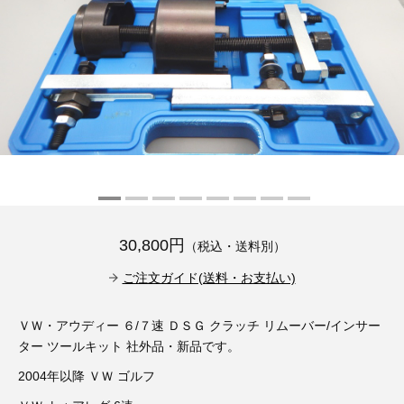
その他（9）
古い車両用診断テスター（10）
イギリス車（23）
ロシア（8）
バイク用診断テスター（7）
アメリカ車（15）
ブレーキキャリパーリペアキット（368）
その他（20）
スウェーデン車（20）
OTOFIX Powered by AUTEL（4）
日本車（7）
ステアリングロックエミュレータ（28）
汎用（89）
30,800円
（税込・送料別）
バッテリーチャージャー（4）
キー関連（19）
ご注文ガイド(送料・お支払い)
ディーゼルインジェクター&グロープラグ ツール（7）
ライト関連（6）
ＶＷ・アウディー ６/７速 ＤＳＧ クラッチ リムーバー/インサー
ター ツールキット 社外品・新品です。
ホイールロック取り外しツール（6）
その他（12）
2004年以降 ＶＷ ゴルフ