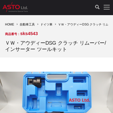
LAUNCH製品（65）
車両診断ツール（91）
自動車工具（481）
測定機器（38）
パーツ（1047）
特殊リペア（161）
PicoScope（25）
HOME
自動車工具
ドイツ車
ＶＷ・アウディーDSG クラッチ リムー
sks4543
商品番号：
診断機（16）
診断テスター（10）
HCB TOOLS（45）
オシロスコープ（2）
ドイツ車（427）
現品修理（77）
オシロスコープ（10）
ＶＷ・アウディーDSG クラッチ リムーバー/
インサーター ツールキット
キープログラマー（4）
キープログラマー（20）
AST TOOLS（51）
オシロ関連商品（9）
イタリア/フランス車（145）
リビルト品（58）
アクセサリー（13）
EV 専用 整備機器（11）
内視カメラ（6）
Hubitools（17）
シミュレータ（19）
イギリス車（26）
クローン作製（20）
その他（2）
ADAS（7）
スモークテスター（4）
LASER（39）
アメリカ車（60）
コントロールユニット初期化（3）
オプション品（17）
安定化電源ユニット（8）
ドイツ車（211）
スウェーデン車（45）
イモビライザーOFF（1）
その他（8）
TPMS（4）
バッテリーテスター（4）
イタリア/フランス車（27）
日本車（40）
その他（6）