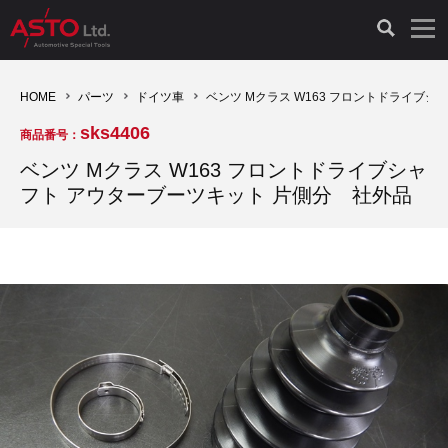
LAUNCH製品（65）
車両診断ツール（91）
自動車工具（481）
測定機器（38）
パーツ（1047）
特殊リペア（161）
PicoScope（25）
HOME
パーツ
ドイツ車
ベンツ Mクラス W163 フロントドライブ
sks4406
商品番号：
診断機（16）
診断テスター（10）
HCB TOOLS（45）
オシロスコープ（2）
ドイツ車（427）
現品修理（77）
オシロスコープ（10）
ベンツ Mクラス W163 フロントドライブシャ
フト アウターブーツキット 片側分 社外品
キープログラマー（4）
キープログラマー（20）
AST TOOLS（51）
オシロ関連商品（9）
イタリア/フランス車（145）
リビルト品（58）
アクセサリー（13）
EV 専用 整備機器（11）
内視カメラ（6）
Hubitools（17）
シミュレータ（19）
イギリス車（26）
クローン作製（20）
その他（2）
ADAS（7）
スモークテスター（4）
LASER（39）
アメリカ車（60）
コントロールユニット初期化（3）
オプション品（17）
安定化電源ユニット（8）
ドイツ車（211）
スウェーデン車（45）
イモビライザーOFF（1）
その他（8）
TPMS（4）
バッテリーテスター（4）
イタリア/フランス車（27）
日本車（40）
その他（6）