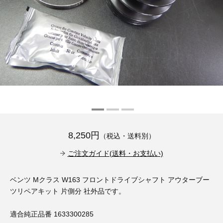
その他（9）
古い車両用診断テスター（10）
イギリス車（23）
ロシア（8）
バイク用診断テスター（7）
アメリカ車（15）
ブレーキキャリパーリペアキット（368）
その他（20）
スウェーデン車（20）
OTOFIX Powered by AUTEL（4）
日本車（7）
ステアリングロックエミュレータ（28）
汎用（89）
8,250円
（税込・送料別）
バッテリーチャージャー（4）
キー関連（19）
ご注文ガイド(送料・お支払い)
ディーゼルインジェクター&グロープラグ ツール（7）
ライト関連（6）
ベンツ Mクラス W163 フロントドライブシャフト アウターブー
ツリペアキット 片側分 社外品です。
ホイールロック取り外しツール（6）
その他（12）
適合純正品番 1633300285