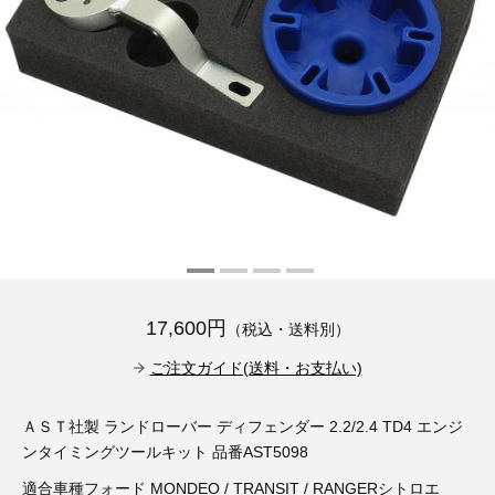
その他（9）
古い車両用診断テスター（10）
イギリス車（23）
ロシア（8）
バイク用診断テスター（7）
アメリカ車（15）
ブレーキキャリパーリペアキット（368）
その他（20）
スウェーデン車（20）
OTOFIX Powered by AUTEL（4）
日本車（7）
ステアリングロックエミュレータ（28）
汎用（89）
バッテリーチャージャー（4）
17,600円
（税込・送料別）
キー関連（19）
ご注文ガイド(送料・お支払い)
ディーゼルインジェクター&グロープラグ ツール（7）
ライト関連（6）
ＡＳＴ社製 ランドローバー ディフェンダー 2.2/2.4 TD4 エンジ
ホイールロック取り外しツール（6）
その他（12）
ンタイミングツールキット 品番AST5098
適合車種フォード MONDEO / TRANSIT / RANGERシトロエ