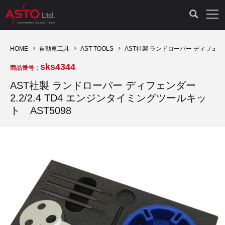
LAUNCH製品（65）
車両診断ツール（91）
自動車工具（481）
測定機器（38）
パーツ（1047）
特殊リペア（161）
PicoScope（25）
HOME
自動車工具
AST TOOLS
AST社製 ランドローバー ディフェンダー
sks4344
商品番号：
診断機（16）
診断テスター（10）
HCB TOOLS（45）
オシロスコープ（2）
ドイツ車（427）
現品修理（77）
オシロスコープ（10）
AST社製 ランドローバー ディフェンダー
2.2/2.4 TD4 エンジンタイミングツールキッ
キープログラマー（4）
キープログラマー（20）
AST TOOLS（51）
オシロ関連商品（9）
イタリア/フランス車（145）
リビルト品（58）
アクセサリー（13）
ト AST5098
EV 専用 整備機器（11）
内視カメラ（6）
Hubitools（17）
シミュレータ（19）
イギリス車（26）
クローン作製（20）
その他（2）
ADAS（7）
スモークテスター（4）
LASER（39）
アメリカ車（60）
コントロールユニット初期化（3）
オプション品（17）
安定化電源ユニット（8）
ドイツ車（211）
スウェーデン車（45）
イモビライザーOFF（1）
その他（8）
TPMS（4）
バッテリーテスター（4）
イタリア/フランス車（27）
日本車（40）
その他（6）