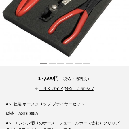
その他（9）
古い車両用診断テスター（10）
イギリス車（23）
ロシア（8）
バイク用診断テスター（7）
アメリカ車（15）
ブレーキキャリパーリペアキット（368）
その他（20）
スウェーデン車（20）
OTOFIX Powered by AUTEL（4）
日本車（7）
ステアリングロックエミュレータ（28）
汎用（89）
17,600円
（税込・送料別）
バッテリーチャージャー（4）
キー関連（19）
ご注文ガイド(送料・お支払い)
ディーゼルインジェクター&グロープラグ ツール（7）
ライト関連（6）
AST社製 ホースクリップ プライヤーセット
型番 : AST6065A
ホイールロック取り外しツール（6）
その他（12）
AST エンジン廻りのホース（フューエルホース含む）クリップ