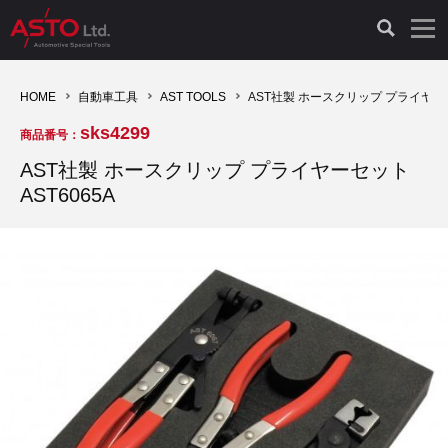
LAUNCH製品（65）
車両診断ツール（91）
自動車工具（481）
測定機器（38）
パーツ（1047）
特殊リペア（161）
PicoScope（25）
HOME
自動車工具
AST TOOLS
AST社製 ホースクリップ プライヤーセ
sks4299
商品番号：
診断機（16）
診断テスター（10）
HCB TOOLS（45）
オシロスコープ（2）
ドイツ車（427）
現品修理（77）
オシロスコープ（10）
AST社製 ホースクリップ プライヤーセット
AST6065A
キープログラマー（4）
キープログラマー（20）
AST TOOLS（51）
オシロ関連商品（9）
イタリア/フランス車（145）
リビルト品（58）
アクセサリー（13）
EV 専用 整備機器（11）
内視カメラ（6）
Hubitools（17）
シミュレータ（19）
イギリス車（26）
クローン作製（20）
その他（2）
ADAS（7）
スモークテスター（4）
LASER（39）
アメリカ車（60）
コントロールユニット初期化（3）
オプション品（17）
安定化電源ユニット（8）
ドイツ車（211）
スウェーデン車（45）
イモビライザーOFF（1）
その他（8）
TPMS（4）
バッテリーテスター（4）
イタリア/フランス車（27）
日本車（40）
その他（6）