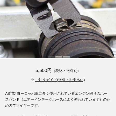
その他（9）
古い車両用診断テスター（10）
イギリス車（23）
ロシア（8）
バイク用診断テスター（7）
アメリカ車（15）
ブレーキキャリパーリペアキット（368）
その他（20）
スウェーデン車（20）
OTOFIX Powered by AUTEL（4）
日本車（7）
ステアリングロックエミュレータ（28）
汎用（89）
5,500円
（税込・送料別）
バッテリーチャージャー（4）
キー関連（19）
ご注文ガイド(送料・お支払い)
ディーゼルインジェクター&グロープラグ ツール（7）
ライト関連（6）
AST製 ヨーロッパ車に多く使用されているエンジン廻りのホー
スバンド（エアーインテークホースによく使われています）のた
ホイールロック取り外しツール（6）
その他（12）
めのプライヤーです。