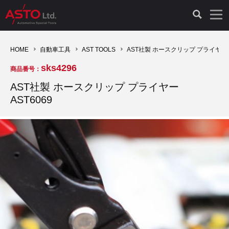
LAUNCH製品（65）
車両診断ツール（91）
自動車工具（481）
測定機器（38）
パーツ（1047）
特殊リペア（161）
PicoScope（25）
HOME
自動車工具
AST TOOLS
AST社製 ホースクリップ プライヤー A
sks4296
商品番号：
診断機（16）
診断テスター（10）
HCB TOOLS（45）
オシロスコープ（2）
ドイツ車（427）
現品修理（77）
オシロスコープ（10）
AST社製 ホースクリップ プライヤー
AST6069
キープログラマー（4）
キープログラマー（20）
AST TOOLS（51）
オシロ関連商品（9）
イタリア/フランス車（145）
リビルト品（58）
アクセサリー（13）
EV 専用 整備機器（11）
内視カメラ（6）
Hubitools（17）
シミュレータ（19）
イギリス車（26）
クローン作製（20）
その他（2）
ADAS（7）
スモークテスター（4）
LASER（39）
アメリカ車（60）
コントロールユニット初期化（3）
オプション品（17）
安定化電源ユニット（8）
ドイツ車（211）
スウェーデン車（45）
イモビライザーOFF（1）
その他（8）
TPMS（4）
バッテリーテスター（4）
イタリア/フランス車（27）
日本車（40）
その他（6）