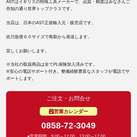
3D プリンターペン（8）
ASTはイギリスの特殊工具メーカーで、品質・精度はみなさんご
存知の通り世界トップクラスです。
当店は、日本のAST正規輸入元・販売店です。
佐川急便６０サイズで鳥取から発送します。
宜しくお願いします。
※当社の取扱商品は全てPL保険加入済みです。
※安心の電話サポート付き。整備経験豊富なスタッフが電話でサ
ポートします。
ご注文・お問合せ
営業カレンダー
0858-72-3049
●営業時間 9:00～12:00 13:00～17:00