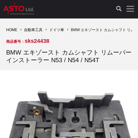
LAUNCH製品（65）
車両診断ツール（91）
自動車工具（481）
測定機器（38）
パーツ（1047）
特殊リペア（161）
PicoScope（25）
HOME
自動車工具
ドイツ車
BMW エキゾースト カムシャフト リムーバー 
sks24438
商品番号：
診断機（16）
診断テスター（10）
HCB TOOLS（45）
オシロスコープ（2）
ドイツ車（427）
現品修理（77）
オシロスコープ（10）
BMW エキゾースト カムシャフト リムーバー
インストーラー N53 / N54 / N54T
キープログラマー（4）
キープログラマー（20）
AST TOOLS（51）
オシロ関連商品（9）
イタリア/フランス車（145）
リビルト品（58）
アクセサリー（13）
EV 専用 整備機器（11）
内視カメラ（6）
Hubitools（17）
シミュレータ（19）
イギリス車（26）
クローン作製（20）
その他（2）
ADAS（7）
スモークテスター（4）
LASER（39）
アメリカ車（60）
コントロールユニット初期化（3）
オプション品（17）
安定化電源ユニット（8）
ドイツ車（211）
スウェーデン車（45）
イモビライザーOFF（1）
その他（8）
TPMS（4）
バッテリーテスター（4）
イタリア/フランス車（27）
日本車（40）
その他（6）