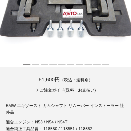
その他（9）
古い車両用診断テスター（10）
イギリス車（23）
ロシア（8）
バイク用診断テスター（7）
アメリカ車（15）
ブレーキキャリパーリペアキット（368）
その他（20）
スウェーデン車（20）
OTOFIX Powered by AUTEL（4）
日本車（7）
ステアリングロックエミュレータ（28）
汎用（89）
61,600円
（税込・送料別）
バッテリーチャージャー（4）
キー関連（19）
ご注文ガイド(送料・お支払い)
ディーゼルインジェクター&グロープラグ ツール（7）
ライト関連（6）
BMW エキゾースト カムシャフト リムーバー インストーラー 社
外品
ホイールロック取り外しツール（6）
その他（12）
適合エンジン : N53 / N54 / N54T
適合純正工具品番 : 118550 / 118551 / 118552