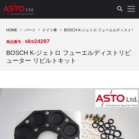
LAUNCH製品（65）
車両診断ツール（91）
自動車工具（481）
測定機器（38）
パーツ（1047）
特殊リペア（161）
PicoScope（25）
HOME
パーツ
ドイツ車
BOSCH K-ジェトロ フューエルディストリ
sks24297
商品番号：
診断機（16）
診断テスター（10）
HCB TOOLS（45）
オシロスコープ（2）
ドイツ車（427）
現品修理（77）
オシロスコープ（10）
BOSCH K-ジェトロ フューエルディストリビ
ューター リビルトキット
キープログラマー（4）
キープログラマー（20）
AST TOOLS（51）
オシロ関連商品（9）
イタリア/フランス車（145）
リビルト品（58）
アクセサリー（13）
EV 専用 整備機器（11）
内視カメラ（6）
Hubitools（17）
シミュレータ（19）
イギリス車（26）
クローン作製（20）
その他（2）
ADAS（7）
スモークテスター（4）
LASER（39）
アメリカ車（60）
コントロールユニット初期化（3）
オプション品（17）
安定化電源ユニット（8）
ドイツ車（211）
スウェーデン車（45）
イモビライザーOFF（1）
その他（8）
TPMS（4）
バッテリーテスター（4）
イタリア/フランス車（27）
日本車（40）
その他（6）